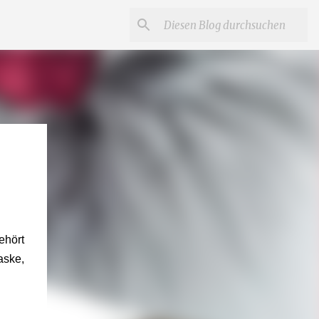
ehört
aske,