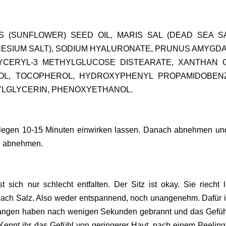
 (SUNFLOWER) SEED OIL, MARIS SAL (DEAD SEA SA
ESIUM SALT), SODIUM HYALURONATE, PRUNUS AMYGD
LYCERYL-3 METHYLGLUCOSE DISTEARATE, XANTHAN 
OL, TOCOPHEROL, HYDROXYPHENYL PROPAMIDOBEN
XYLGLYCERIN, PHENOXYETHANOL.
legen 10-15 Minuten einwirken lassen. Danach abnehmen un
ch abnehmen.
 sich nur schlecht entfalten. Der Sitz ist okay. Sie riecht l
t nach Salz. Also weder entspannend, noch unangenehm. Dafür i
angen haben nach wenigen Sekunden gebrannt und das Gefüh
 Kennt ihr das Gefühl von geringerer Haut, nach einem Peelin