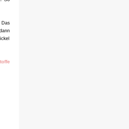
sich gegenseitig. Sie zieht in das Haus und
muss schon bald erkennen, dass viel mehr
dahintersteckt. Meine Leseeindrücke Die
Klippe - ist ein Thriller, bei dem ich mich
. Das
direkt fragte: Gehen den Verlagen die Titel
 dann
aus? Erst vor wenigen Wochen las ich einen
ickel
anderen Thriller mit dem gleichen Titel.
Tatsächlich sind sie sehr unterschiedlich,
haben aber noch eine Gemeinsamkeit. Sie
toffe
haben mich leider nicht überzeu...