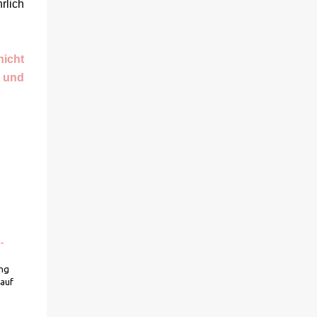
sich gegenseitig. Sie zieht in das Haus und
rlich
muss schon bald erkennen, dass viel mehr
dahintersteckt. Meine Leseeindrücke Die
Klippe - ist ein Thriller, bei dem ich mich
nicht
direkt fragte: Gehen den Verlagen die Titel
, und
aus? Erst vor wenigen Wochen las ich einen
anderen Thriller mit dem gleichen Titel.
Tatsächlich sind sie sehr unterschiedlich,
haben aber noch eine Gemeinsamkeit. Sie
haben mich leider nicht überzeu...
-
ung
kauf