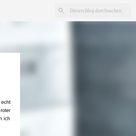
 echt
roter
n ich