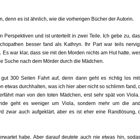
, denn es ist ähnlich, wie die vorherigen Bücher der Autorin.
Perspektiven und ist unterteilt in zwei Teile. Ich gebe zu, das
opathen besser fand als Kathryn. Ihr Part war teils nervi
t. Es war klar, dass sie mit den Morden nichts am Hut hatte, we
 die Suche nach dem Mörder durch die Mädchen.
gut 300 Seiten Fahrt auf, denn dann geht es richtig los mi
 etwas durchhalten, was ich hier aber nicht so schlimm fand, 
erfährt man von den toten Mädchen, erst sehr spät von Viola.
runde geht es weniger um Viola, sondern mehr um die an
rd zwar auch aufgeklärt, aber es ist eher eine Randlösung, 
erwartet habe. Aber darauf deutete auch nie etwas hin, soda