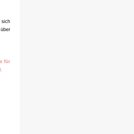
muss schon bald erkennen, dass viel mehr
dahintersteckt. Meine Leseeindrücke Die
Klippe - ist ein Thriller, bei dem ich mich
 sich
direkt fragte: Gehen den Verlagen die Titel
 über
aus? Erst vor wenigen Wochen las ich einen
anderen Thriller mit dem gleichen Titel.
Tatsächlich sind sie sehr unterschiedlich,
haben aber noch eine Gemeinsamkeit. Sie
haben mich leider nicht überzeu...
s für
t.