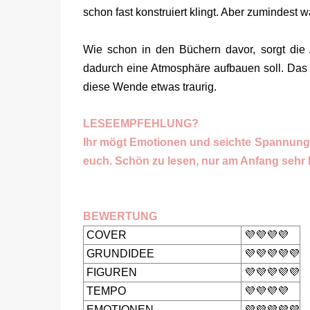
schon fast konstruiert klingt. Aber zumindest 
Wie schon in den Büchern davor, sorgt die 
dadurch eine Atmosphäre aufbauen soll. Das g
diese Wende etwas traurig.
LESEEMPFEHLUNG?
Ihr mögt Emotionen und seichte Spannung, d
euch. Schön zu lesen, nur am Anfang sehr 
BEWERTUNG
COVER
💜💜💜💜
GRUNDIDEE
💜💜💜💜💜
FIGUREN
💜💜💜💜💜
TEMPO
💜💜💜💜
EMOTIONEN
💜💜💜💜💜