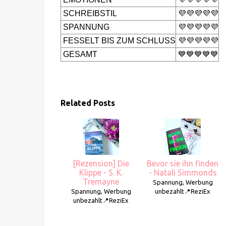
SCHREIBSTIL
💜💜💜💜💜
SPANNUNG
💜💜💜💜💜
FESSELT BIS ZUM SCHLUSS
💜💜💜💜💜
GESAMT
💙💙💙💙💙
Related Posts
[Rezension] Die
Bevor sie ihn finden
Klippe - S. K.
- Natali Simmonds
Tremayne
Spannung, Werbung
Spannung, Werbung
unbezahlt📍ReziEx
unbezahlt📍ReziEx