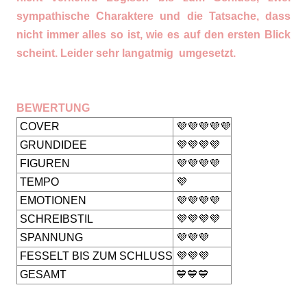
sympathische Charaktere und die Tatsache, dass
nicht immer alles so ist, wie es auf den ersten Blick
scheint. Leider sehr langatmig umgesetzt.
BEWERTUNG
COVER
💜💜💜💜💜
GRUNDIDEE
💜💜💜💜
FIGUREN
💜💜💜💜
TEMPO
💜
EMOTIONEN
💜💜💜💜
SCHREIBSTIL
💜💜💜💜
SPANNUNG
💜💜💜
FESSELT BIS ZUM SCHLUSS
💜💜💜
GESAMT
💙💙💙