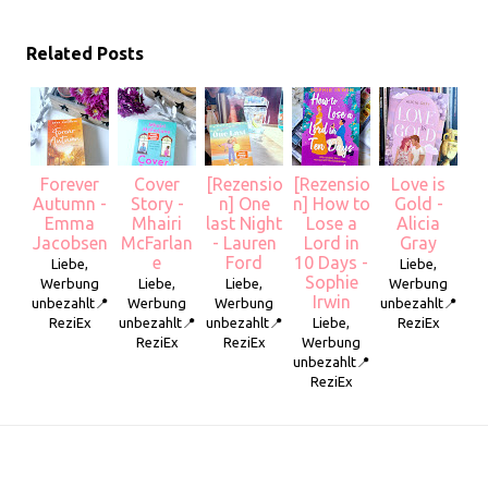
Related Posts
Forever
Cover
[Rezensio
[Rezensio
Love is
Autumn -
Story -
n] One
n] How to
Gold -
Emma
Mhairi
last Night
Lose a
Alicia
Jacobsen
McFarlan
- Lauren
Lord in
Gray
e
Ford
10 Days -
Liebe,
Liebe,
Sophie
Werbung
Liebe,
Liebe,
Werbung
Irwin
unbezahlt📍
Werbung
Werbung
unbezahlt📍
ReziEx
unbezahlt📍
unbezahlt📍
Liebe,
ReziEx
ReziEx
ReziEx
Werbung
unbezahlt📍
ReziEx