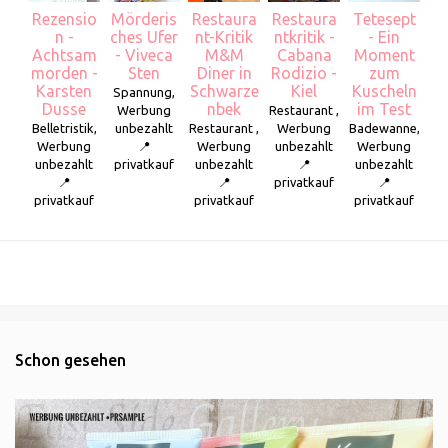
Rezensio
Mörderis
Restaura
Restaura
Tetesept
n -
ches Ufer
nt-Kritik
ntkritik -
- Ein
Achtsam
- Viveca
M&M
Cabana
Moment
morden -
Sten
Diner in
Rodizio -
zum
Karsten
Schwarze
Kiel
Kuscheln
Spannung,
Dusse
nbek
im Test
Werbung
Restaurant ,
Belletristik,
unbezahlt
Restaurant ,
Werbung
Badewanne,
Werbung
📍
Werbung
unbezahlt
Werbung
unbezahlt
privatkauf
unbezahlt
📍
unbezahlt
📍
📍
privatkauf
📍
privatkauf
privatkauf
privatkauf
Schon gesehen