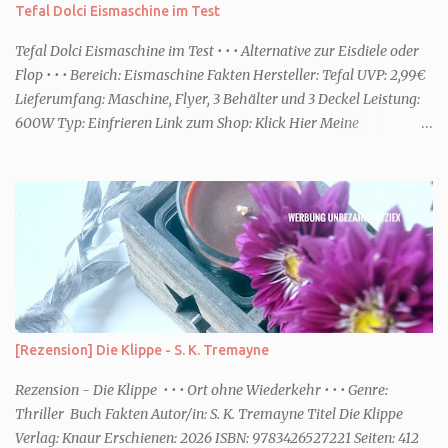
Hier empfehle ich tatsächlich Düfte die zur Jahreszeit passen, weil
Tefal Dolci Eismaschine im Test
ihr dann bessere entspannen könnt. Zum Beispiel ein Duschgel mit
einem frisch-fruchtigen Duft, wie die Kneipp Aroma-Pflegedusche
Tefal Dolci Eismaschine im Test • • • Alternative zur Eisdiele oder
“ Sommer Flirt ...
Flop • • • Bereich: Eismaschine Fakten Hersteller: Tefal UVP: 2,99€
Lieferumfang: Maschine, Flyer, 3 Behälter und 3 Deckel Leistung:
600W Typ: Einfrieren Link zum Shop: Klick Hier Meine
Erfahrungen Erste Schritte Die Maschine kommt in einem großen
Karton. Da sie jedoch nicht viel beinhaltet ist sie schnell
ausgepackt und aufgebaut. Eine Anleitung ist dabei, die enthält
aber nicht viele Informationen. Ob die Behälter in die
Spülmaschine dürfen oder ähnliches, habe ich dort jedenfalls nicht
entnehmen können. Rezepte gibt es über eine Art Flyer. Dort sind
Online ein paar Rezepte für die unterschiedlichsten Funktionen des
Gerätes. Für den Aufbau habe ich keine fünf Minuten benötigt. Die
Optik Die Optik ist nett. Sie erinnert mich von der Größe her an
[Rezension] Die Klippe - S. K. Tremayne
eine Kaffeemaschine. Farblich ist sie dezent und passt zum Eis. Ich
würde sagen Retro meets Moderne. Das Bedienfeld hat eine ...
Rezension - Die Klippe • • • Ort ohne Wiederkehr • • • Genre:
Thriller Buch Fakten Autor/in: S. K. Tremayne Titel Die Klippe
Verlag: Knaur Erschienen: 2026 ISBN: 9783426527221 Seiten: 412