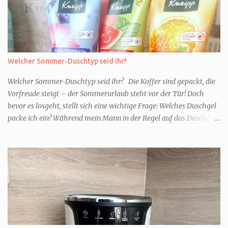
Welcher Sommer-Duschtyp seid ihr?
Welcher Sommer-Duschtyp seid ihr? Die Koffer sind gepackt, die
Vorfreude steigt – der Sommerurlaub steht vor der Tür! Doch
bevor es losgeht, stellt sich eine wichtige Frage: Welches Duschgel
packe ich ein? Während mein Mann in der Regel auf das Duschgel
im Hotel zurückgreift und den Kids das herzlich egal ist, überlege
ich tatsächlich sehr lang. Warum? Für mich ist die Dusche im
Urlaub Entspannung und Wellness. Falls ihr ähnlich denkt, lasst
uns doch herausfinden, welcher Duschtyp ihr seid. TYP
GENIESSER Egal, ob Strand oder Städtetrip - für euch gehört
gutes Essen, ein guter Wein oder Cocktail, vielleicht ein gutes Buch
dazu. Ihr liebt es Sonnenuntergänge zu beobachten und genießt
einfach jeden Moment. Dann seid ihr wie ich der Typ Genießer.