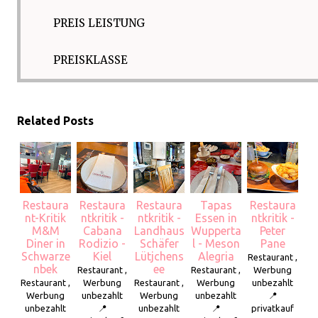
PREIS LEISTUNG
PREISKLASSE
Related Posts
Restaura
Restaura
Restaura
Tapas
Restaura
nt-Kritik
ntkritik -
ntkritik -
Essen in
ntkritik -
M&M
Cabana
Landhaus
Wupperta
Peter
Diner in
Rodizio -
Schäfer
l - Meson
Pane
Schwarze
Kiel
Lütjchens
Alegria
Restaurant ,
nbek
ee
Restaurant ,
Restaurant ,
Werbung
Restaurant ,
Werbung
Restaurant ,
Werbung
unbezahlt
Werbung
unbezahlt
Werbung
unbezahlt
📍
unbezahlt
📍
unbezahlt
📍
privatkauf