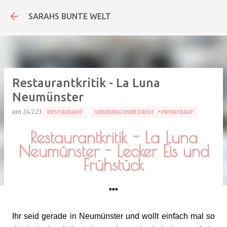
Direkt zum Hauptb
SARAHS BUNTE WELT
Restaurantkritik - La Luna
Neumünster
am
24.7.23
RESTAURANT
WERBUNG UNBEZAHLT 📍PRIVATKAUF
Restaurantkritik - La Luna
Neumünster - Lecker Eis und
Frühstück
•••
Ihr seid gerade in Neumünster und wollt einfach mal so