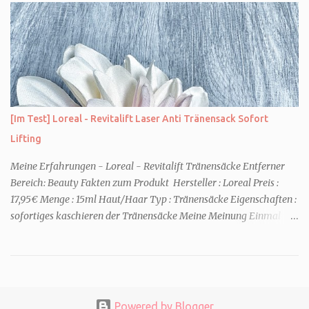
was wirklich passierte, denn beide Kinder beschuldigen sich
gegenseitig. Sie zieht in das Haus und muss schon bald erkennen,
dass viel mehr dahintersteckt. Meine Leseeindrücke Die Klippe -
ist ein Thriller, bei dem ich mich direkt fragte: Gehen den Verlagen
die Titel aus? Erst vor wenigen Wochen las ich einen anderen
Thriller mit dem gleichen Titel. Tatsächlich sind sie sehr
unterschiedlich, haben aber noch eine Gemeinsamkeit. Sie haben
[Im Test] Loreal - Revitalift Laser Anti Tränensack Sofort
mich leider nicht überzeu...
Lifting
Meine Erfahrungen - Loreal - Revitalift Tränensäcke Entferner
Bereich: Beauty Fakten zum Produkt Hersteller : Loreal Preis :
17,95€ Menge : 15ml Haut/Haar Typ : Tränensäcke Eigenschaften :
sofortiges kaschieren der Tränensäcke Meine Meinung Einmal
und nie wieder. Das ist mein Fazit nach einer Anwendung. Aber der
Reihe nach. Schon die Anwendung vom Gel-Tape finde ich
persönlich nervig. Man nimmt eine fingerspitzengroße Mege pro
Seite und verteilte diese mit klopfen und zieht sie dann leicht nach
außen weg. Bis hierhin ist es einfach, aber danach soll ich mein
Powered by Blogger