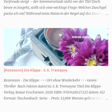
Vorfreude steigt – der Sommerurlaub steht vor der Tür! Doch
bevor es losgeht, stellt sich eine wichtige Frage: Welches Duschgel
packe ich ein? Während mein Mann in der Regel auf das Duschgel
im Hotel zurückgreift und den Kids das herzlich egal ist, überlege
ich tatsächlich sehr lang. Warum? Für mich ist die Dusche im
Urlaub Entspannung und Wellness. Falls ihr ähnlich denkt, lasst
uns doch herausfinden, welcher Duschtyp ihr seid. TYP
GENIESSER Egal, ob Strand oder Städtetrip - für euch gehört
gutes Essen, ein guter Wein oder Cocktail, vielleicht ein gutes Buch
dazu. Ihr liebt es Sonnenuntergänge zu beobachten und genießt
einfach jeden Moment. Dann seid ihr wie ich der Typ Genießer.
Hier empfehle ich tatsächlich Düfte die zur Jahreszeit passen, weil
[Rezension] Die Klippe - S. K. Tremayne
ihr dann bessere entspannen könnt. Zum Beispiel ein Duschgel mit
einem frisch-fruchtigen Duft, wie die Kneipp Aroma-Pflegedusche
Rezension - Die Klippe • • • Ort ohne Wiederkehr • • • Genre:
“ Sommer Flirt ...
Thriller Buch Fakten Autor/in: S. K. Tremayne Titel Die Klippe
Verlag: Knaur Erschienen: 2026 ISBN: 9783426527221 Seiten: 412
Format: Taschenbuch Serie: - Preis: 12,99€ Worum geht es in dem
Buch Karenza hat ihre Routinen, als ihr Ex-Mann sie um Hilfe
bittet. Zwei traumatisierte Kinder, eine tote Mutter und die Frage,