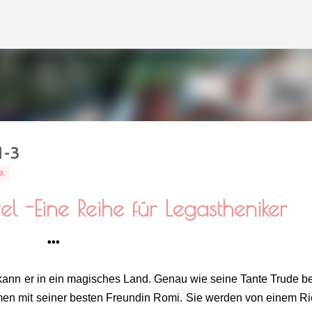
Direkt zum Hauptbereich
1-3
X
vel -Eine Reihe für Legastheniker
•••
kann er in ein magisches Land. Genau wie seine Tante Trude be
men mit seiner besten Freundin Romi. Sie werden von einem R