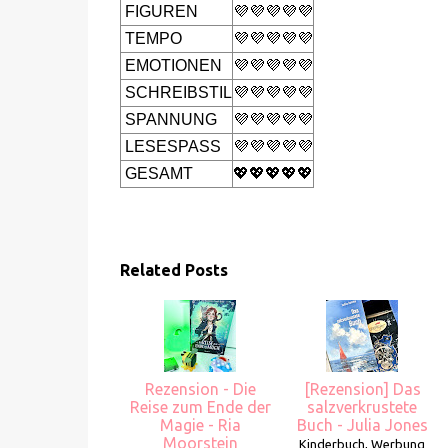
FIGUREN
💜💜💜💜💜
TEMPO
💜💜💜💜💜
EMOTIONEN
💜💜💜💜💜
SCHREIBSTIL
💜💜💜💜💜
SPANNUNG
💜💜💜💜💜
LESESPASS
💜💜💜💜💜
GESAMT
💖💖💖💖💖
Related Posts
Rezension - Die
[Rezension] Das
Reise zum Ende der
salzverkrustete
Magie - Ria
Buch - Julia Jones
Moorstein
Kinderbuch, Werbung