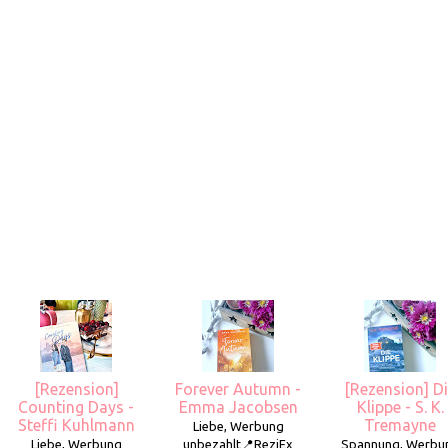
[Rezension]
Forever Autumn -
[Rezension] D
Counting Days -
Emma Jacobsen
Klippe - S. K.
Steffi Kuhlmann
Tremayne
Liebe, Werbung
Liebe, Werbung
unbezahlt📍ReziEx
Spannung, Werbu