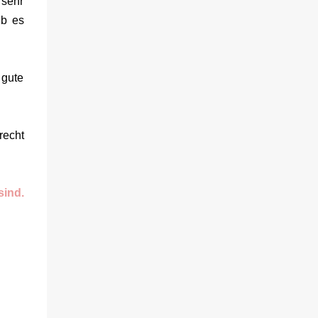
 sehr
lb es
 gute
recht
ind.