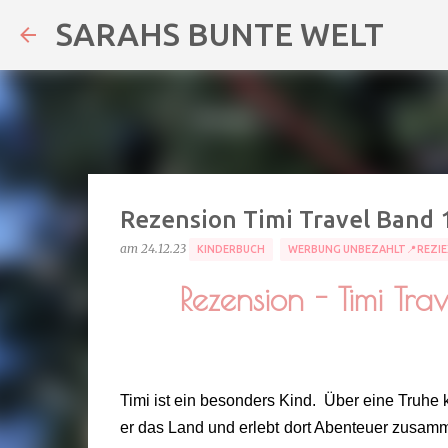
SARAHS BUNTE WELT
Rezension Timi Travel Band 
am
24.12.23
KINDERBUCH
WERBUNG UNBEZAHLT📍REZIE
Rezension - Timi Tra
Timi ist ein besonders Kind. Über eine Truhe 
er das Land und erlebt dort Abenteuer zusam