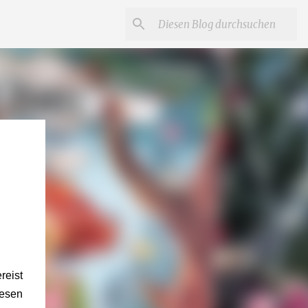
reist
iesen