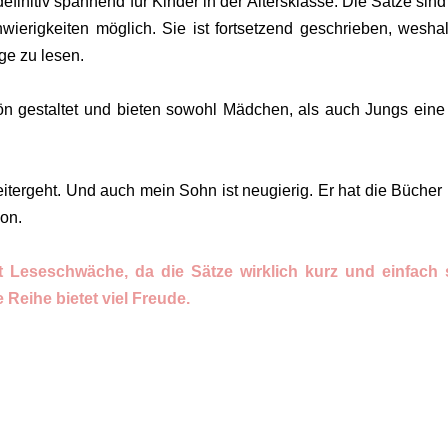
finitiv spannend für Kinder in der Altersklasse. Die Sätze sind
ierigkeiten möglich. Sie ist fortsetzend geschrieben, wesha
lge zu lesen.
ön gestaltet und bieten sowohl Mädchen, als auch Jungs eine
tergeht. Und auch mein Sohn ist neugierig. Er hat die Bücher 
von.
eseschwäche, da die Sätze wirklich kurz und einfach s
Reihe bietet viel Freude.