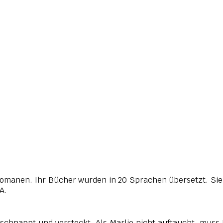
 Romanen. Ihr Bücher wurden in 20 Sprachen übersetzt. Sie
SA.
ie schnappt und versteckt. Als Marlie nicht auftaucht, muss