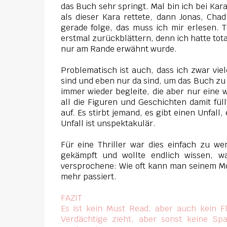
das Buch sehr springt. Mal bin ich bei Kara
als dieser Kara rettete, dann Jonas, Cha
gerade folge, das muss ich mir erlesen. 
erstmal zurückblättern, denn ich hatte tota
nur am Rande erwähnt wurde.
Problematisch ist auch, dass ich zwar vie
sind und eben nur da sind, um das Buch zu fü
immer wieder begleite, die aber nur eine w
all die Figuren und Geschichten damit fül
auf. Es stirbt jemand, es gibt einen Unfall,
Unfall ist unspektakulär.
Für eine Thriller war dies einfach zu 
gekämpft und wollte endlich wissen, wa
versprochene: Wie oft kann man seinem Mö
mehr passiert.
FAZIT
Es ist kein Must Read, aber auch kein Fl
Verdächtige zieht, aber sonst keine S