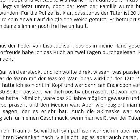
liegt verletzt unten, doch der Rest der Familie wurde b
unden. Für die Polizei ist klar, dass Jonas der Täter ist 20 
d sein Anwalt auf die gleiche Weise getötet. Er beteuert 
on damals immer noch frei herumläuft.
aus der Feder von Lisa Jackson, das es in meine Hand gesc
r Vorfreude habe ich das Buch an zwei Tagen durchgelesen. E
emacht.
r wird versteckt und ich wollte direkt wissen, was passiert
ar de Mann mit der Maske? War Jonas wirklich der Täter
 hatte ich so nicht im Kopf und war dann am Ende doch vo
30 Seiten passiert, wirklich positiv überrascht. Obwohl ich
ies hatte. Nämlich, wäre das 20 Jahre möglich gewesen un
 so präsent und den Medien war. Aber wie reagiert man 
 sagen, der es erlebt hat. Auch die Skimaske war so
ogisch für meinen Geschmack, wenn man weiß, wer der Täter
 ein Trauma. So wirklich sympathisch war sie mir aber nie
 ihren Gedanken nach. Vielleicht lag es aber auch daran,