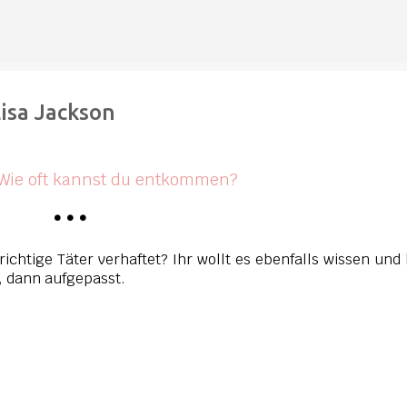
Direkt zum Hauptbereich
isa Jackson
- Wie oft kannst du entkommen?
•
•
•
ichtige Täter verhaftet? Ihr wollt es ebenfalls wissen und
r, dann aufgepasst.