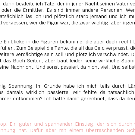
, dann begleite ich Tate, der in jener Nacht seinen Vater ve
d oder die Ermittler. Es sind immer andere Personen. We
Tatsächlich las ich und plötzlich starb jemand und ich m
l vergessen, wer die Figur war, die zwar wichtig, aber irge
le Einblicke in die Figuren bekomme, die aber doch recht 
llen. Zum Beispiel die Tante, die all das Geld verprasst, di
eitere verdächtige sein soll und plötzlich verschwindet. 
lt das Buch Seiten, aber baut leider keine wirkliche Spa
 eine Nachricht. Und sonst passiert da nicht viel. Und selbs
wenig Spannung. Im
Grunde habe ich mich teils durch Lä
s damals wirklich passierte. Mir fehlte da tatsächlich
rder entkommen? Ich hatte damit gerechnet, dass da deu
op. Ein guter und spannender Einstieg, der sich durch 
pannung hat. Dafür aber mit einem überraschenden Sch