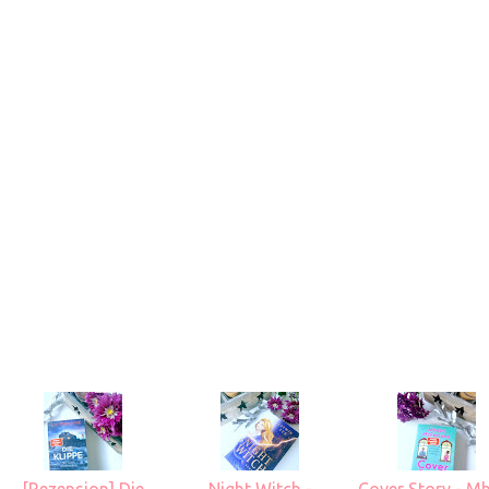
[Rezension] Die
Night Witch -
Cover Story - Mh