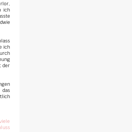
muss schon bald erkennen, dass viel mehr
rlor,
n ich
dahintersteckt. Meine Leseeindrücke Die
usste
Klippe - ist ein Thriller, bei dem ich mich
ndwie
direkt fragte: Gehen den Verlagen die Titel
aus? Erst vor wenigen Wochen las ich einen
anderen Thriller mit dem gleichen Titel.
blass
Tatsächlich sind sie sehr unterschiedlich,
e ich
haben aber noch eine Gemeinsamkeit. Sie
Durch
nnung
haben mich leider nicht überzeu...
t der
ngen
 das
tlich
viele
luss