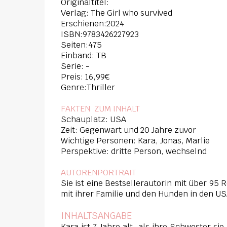
Originaltitel:
Verlag: The Girl who survived
Erschienen:2024
ISBN:9783426227923
Seiten:475
Einband: TB
Serie: -
Preis: 16,99€
Genre:Thriller
FAKTEN ZUM INHALT
Schauplatz: USA
Zeit: Gegenwart und 20 Jahre zuvor
Wichtige Personen: Kara, Jonas, Marlie
Perspektive: dritte Person, wechselnd
AUTORENPORTRAIT
Sie ist eine Bestsellerautorin mit über 95
mit ihrer Familie und den Hunden in den U
INHALTSANGABE
Kara ist 7 Jahre alt, als ihre Schwester s