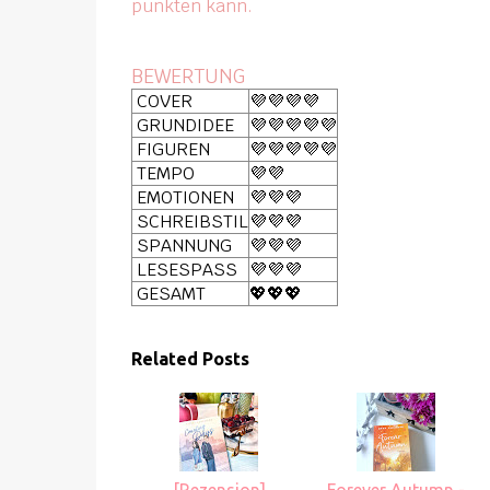
punkten kann.
BEWERTUNG
COVER
💜💜💜💜
GRUNDIDEE
💜💜💜💜💜
FIGUREN
💜💜💜💜💜
TEMPO
💜💜
EMOTIONEN
💜💜💜
SCHREIBSTIL
💜💜💜
SPANNUNG
💜💜💜
LESESPASS
💜💜💜
GESAMT
💖💖💖
Related Posts
[Rezension]
Forever Autumn -