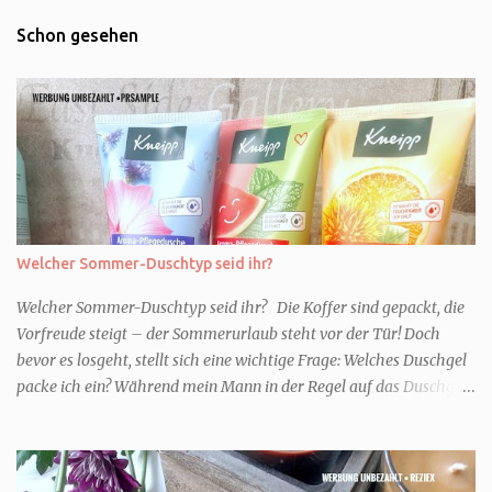
Schon gesehen
Welcher Sommer-Duschtyp seid ihr?
Welcher Sommer-Duschtyp seid ihr? Die Koffer sind gepackt, die
Vorfreude steigt – der Sommerurlaub steht vor der Tür! Doch
bevor es losgeht, stellt sich eine wichtige Frage: Welches Duschgel
packe ich ein? Während mein Mann in der Regel auf das Duschgel
im Hotel zurückgreift und den Kids das herzlich egal ist, überlege
ich tatsächlich sehr lang. Warum? Für mich ist die Dusche im
Urlaub Entspannung und Wellness. Falls ihr ähnlich denkt, lasst