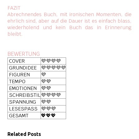
FAZIT
Abrechnendes Buch, mit ironischen Momenten, die
ehrlich sind, aber auf die Dauer ist es einfach blass,
wiederholend und kein Buch das in Erinnerung
bleibt.
BEWERTUNG
COVER
💜💜💜💜
GRUNDIDEE
💜💜💜💜💜
FIGUREN
💜
TEMPO
💜💜
EMOTIONEN
💜💜
SCHREIBSTIL
💜💜💜💜
SPANNUNG
💜💜
LESESPASS
💜💜💜
GESAMT
💖💖💖
Related Posts