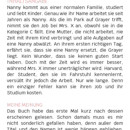
INHALTSANGABE
Nanny kommt aus einer normalen Familie, studiert
und liebt Kinder. Genau wie ihr Name arbeitet sie seit
Jahren als Nanny. Als die im Park auf Grayer trifft,
nimmt sie den Job bei Mrs. X an, obwohl sie in die
Kategorie C fällt. Eine Mutter, die nicht arbeitet, nie
Zeit mit ihrem Kind verbringt und alle Aufgaben auf
eine Nanny abwälzt. An ihrem ersten richtigen Tag,
erfährt sie, dass sie eine Nanny ersetzt, die Grayer
liegt. Kein Wunder, dass sie keinen guten Start
haben. Doch mit der Zeit wird es immer besser,
während Mrs. X immer unerträglicher wird. Harvard,
der Student, den sie im Fahrstuhl kennenlernt,
versüßt ihr jedoch die Arbeit. Nur wie lange. Denn
ein einziger Fehler kann sie ihren Job und ihr
Studium kosten.
MEINE MEINUNG
Das Buch habe das erste Mal kurz nach dessen
erscheinen gelesen. Schon damals muss es mir
nicht sonderlich gefallen haben, denn außer dem
Titel und den Namen ist wenig hängen geblieben.