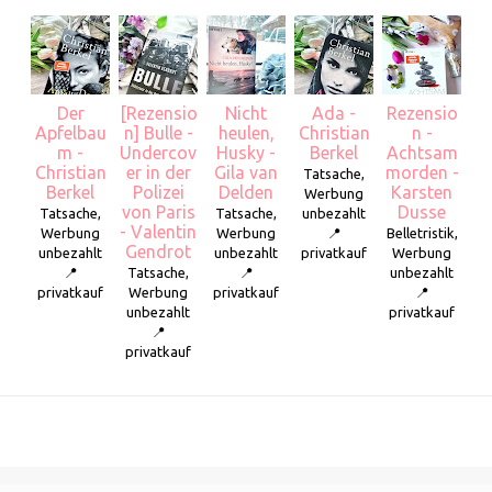
Der
[Rezensio
Nicht
Ada -
Rezensio
Apfelbau
n] Bulle -
heulen,
Christian
n -
m -
Undercov
Husky -
Berkel
Achtsam
Christian
er in der
Gila van
morden -
Tatsache,
Berkel
Polizei
Delden
Karsten
Werbung
von Paris
Dusse
Tatsache,
Tatsache,
unbezahlt
- Valentin
Werbung
Werbung
📍
Belletristik,
Gendrot
unbezahlt
unbezahlt
privatkauf
Werbung
📍
Tatsache,
📍
unbezahlt
privatkauf
Werbung
privatkauf
📍
unbezahlt
privatkauf
📍
privatkauf