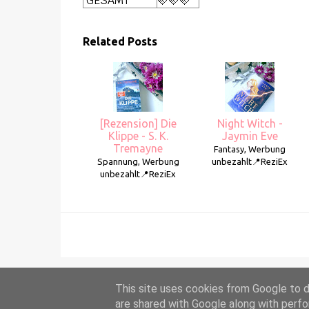
GESAMT
🩷🩷🩷
Related Posts
[Rezension] Die
Night Witch -
Klippe - S. K.
Jaymin Eve
Tremayne
Fantasy, Werbung
Spannung, Werbung
unbezahlt📍ReziEx
unbezahlt📍ReziEx
This site uses cookies from Google to de
are shared with Google along with perfo