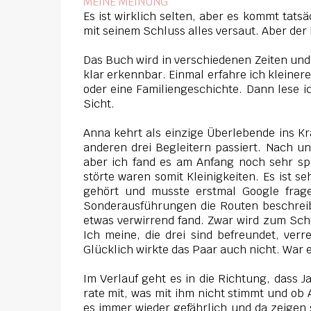
MEINE MEINUNG
Es ist wirklich selten, aber es kommt tatsä
mit seinem Schluss alles versaut. Aber der
Das Buch wird in verschiedenen Zeiten und 
klar erkennbar. Einmal erfahre ich kleiner
oder eine Familiengeschichte. Dann lese 
Sicht.
Anna kehrt als einzige Überlebende ins Kr
anderen drei Begleitern passiert. Nach un
aber ich fand es am Anfang noch sehr s
störte waren somit Kleinigkeiten. Es ist s
gehört und musste erstmal Google frag
Sonderausführungen die Routen beschreib
etwas verwirrend fand. Zwar wird zum Schl
Ich meine, die drei sind befreundet, verr
Glücklich wirkte das Paar auch nicht. War 
Im Verlauf geht es in die Richtung, dass J
rate mit, was mit ihm nicht stimmt und ob 
es immer wieder gefährlich und da zeigen s