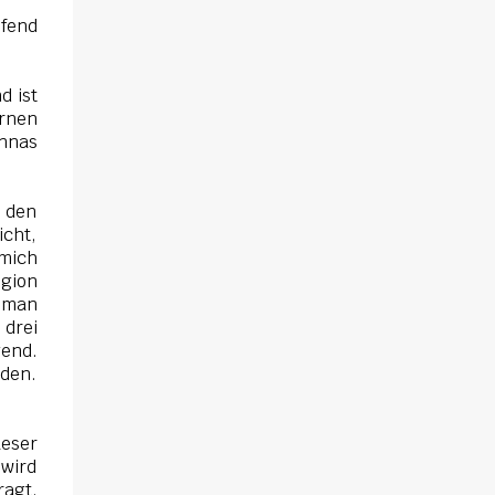
sich gegenseitig. Sie zieht in das Haus und
ifend
muss schon bald erkennen, dass viel mehr
dahintersteckt. Meine Leseeindrücke Die
Klippe - ist ein Thriller, bei dem ich mich
d ist
direkt fragte: Gehen den Verlagen die Titel
ernen
aus? Erst vor wenigen Wochen las ich einen
Annas
anderen Thriller mit dem gleichen Titel.
Tatsächlich sind sie sehr unterschiedlich,
t den
haben aber noch eine Gemeinsamkeit. Sie
icht,
haben mich leider nicht überzeu...
mich
egion
 man
 drei
gend.
aden.
.
Leser
 wird
ragt,