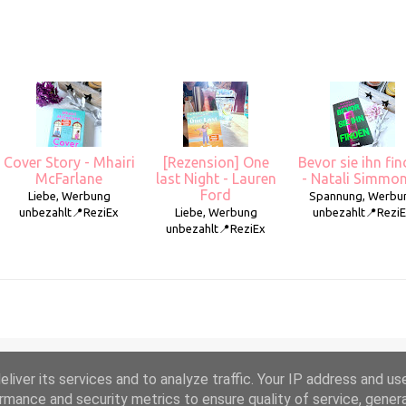
Cover Story - Mhairi
[Rezension] One
Bevor sie ihn fi
McFarlane
last Night - Lauren
- Natali Simmo
Ford
Liebe, Werbung
Spannung, Werbu
unbezahlt📍ReziEx
Liebe, Werbung
unbezahlt📍Rezi
unbezahlt📍ReziEx
liver its services and to analyze traffic. Your IP address and us
Powered by Blogger
rmance and security metrics to ensure quality of service, gene