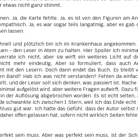
r etwas nicht ganz stimmt.
en. Ja, die Karte fehlte. Ja, es ist von den Figuren am A
sympathisch. Ja, es war sogar teils langatmig, aber es gab 
sen lassen.
schnell und plötzlich bin ich im Krankenhaus angekommen.
n - den Leser in Atem zu halten. Hier Spoiler ich minima
rrate ich nicht, aber sie wirft ein weiteres Licht auf d
 nicht mehr eindeutig, Aber so formuliert, dass auch A
nt mit den Lesern. Doch dann endet das Buch. Es bleibt v
iten Band? Hab ich was nicht verstanden? Fehlen da einfa
llt, und der Leser soll sich denken, was passiert ist. Rache
minimal aufgelöst wird, aber weitere Fragen aufwirft. Dazu f
 in der Auflösung abgebrochen worden. Es ist echt selten,
nde schwankte ich zwischen 1 Stern, weil ich das Ende echt
hluss gut war. Ich hatte das Gefühl, dass der Autor selbst 
daher offen gelassen hat, sofern nicht wirklich Seiten fehl
erfekt sein muss. Aber was perfekt sein muss, ist der Sch