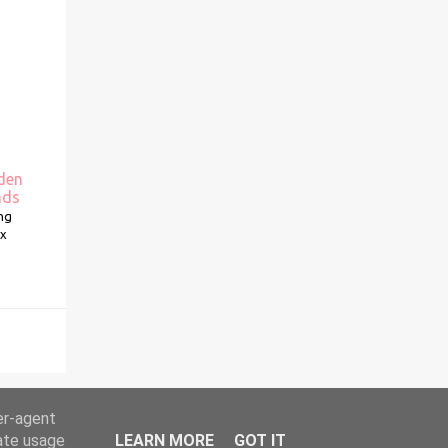
nden
nds
ng
Ex
er-agent
rate usage
LEARN MORE
GOT IT