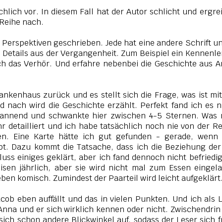
chlich vor. In diesem Fall hat der Autor schlicht und ergre
 Reihe nach.
Perspektiven geschrieben. Jede hat eine andere Schrift un
e Details aus der Vergangenheit. Zum Beispiel ein Kennenl
ich das Verhör. Und erfahre nebenbei die Geschichte aus 
ankenhaus zurück und es stellt sich die Frage, was ist mi
d nach wird die Geschichte erzählt. Perfekt fand ich es n
pannend und schwankte hier zwischen 4-5 Sternen. Was 
ehr detailliert und ich habe tatsächlich noch nie von der R
en. Eine Karte hätte ich gut gefunden - gerade, wenn
t. Dazu kommt die Tatsache, dass ich die Beziehung der
uss einiges geklärt, aber ich fand dennoch nicht befriedi
eisen jährlich, aber sie wird nicht mal zum Essen eingel
eben komisch. Zumindest der Paarteil wird leicht aufgeklärt
acob eben auffällt und das in vielen Punkten. Und ich als 
Anna und er sich wirklich kennen oder nicht. Zwischendrin
ich schon andere Blickwinkel auf, sodass der Leser sich f