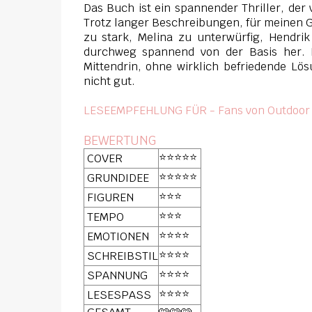
Das Buch ist ein spannender Thriller, der v
Trotz langer Beschreibungen, für meinen 
zu stark, Melina zu unterwürfig, Hendri
durchweg spannend von der Basis her. D
Mittendrin, ohne wirklich befriedende Lö
nicht gut.
LESEEMPFEHLUNG FÜR - Fans von Outdoor u
BEWERTUNG
⭐⭐⭐⭐⭐
COVER
⭐⭐⭐⭐⭐
GRUNDIDEE
⭐⭐⭐
FIGUREN
⭐⭐⭐
TEMPO
⭐⭐⭐⭐
EMOTIONEN
⭐⭐⭐⭐
SCHREIBSTIL
⭐⭐⭐⭐
SPANNUNG
⭐⭐⭐⭐️
LESESPASS