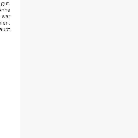
 gut.
 Anne
d war
len.
haupt