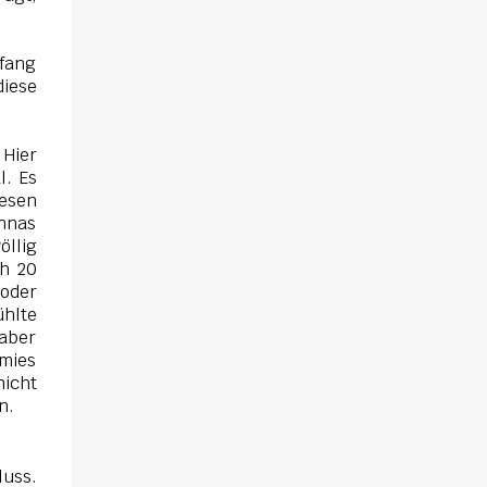
nfang
diese
 Hier
l. Es
iesen
nnas
öllig
ch 20
 oder
ühlte
 aber
 mies
nicht
en.
luss.