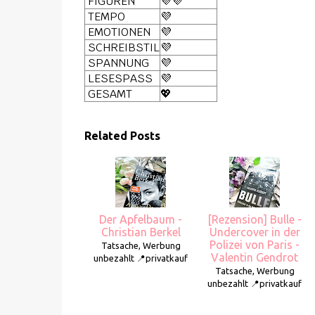
FIGUREN
💜💜
TEMPO
💜
EMOTIONEN
💜
SCHREIBSTIL
💜
SPANNUNG
💜
LESESPASS
💜
GESAMT
💖
Related Posts
Der Apfelbaum -
[Rezension] Bulle -
Christian Berkel
Undercover in der
Polizei von Paris -
Tatsache, Werbung
Valentin Gendrot
unbezahlt 📍privatkauf
Tatsache, Werbung
unbezahlt 📍privatkauf