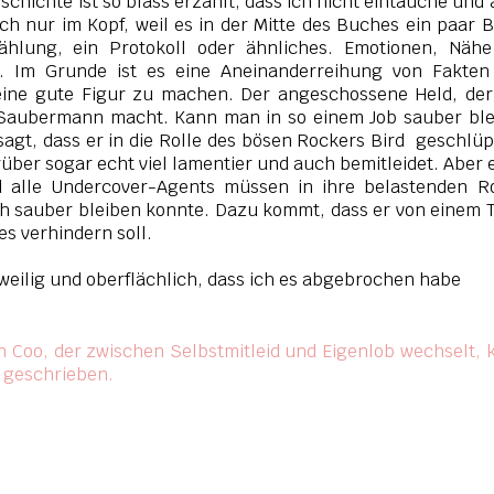
eschichte ist so blass erzählt, dass ich nicht eintauche und
ich nur im Kopf, weil es in der Mitte des Buches ein paar B
zählung, ein Protokoll oder ähnliches. Emotionen, Nähe
t. Im Grunde ist es eine Aneinanderreihung von Fakten
eine gute Figur zu machen. Der angeschossene Held, de
 Saubermann macht. Kann man in so einem Job sauber ble
agt, dass er in die Rolle des bösen Rockers Bird geschlüpf
rüber sogar echt viel lamentier und auch bemitleidet. Aber e
d alle Undercover-Agents müssen in ihre belastenden Ro
lich sauber bleiben konnte. Dazu kommt, dass er von einem
es verhindern soll.
gweilig und oberflächlich, dass ich es abgebrochen habe
in Coo, der zwischen Selbstmitleid und Eigenlob wechselt, 
 geschrieben.