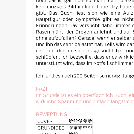
Doch das ist gar nicht so leicht, denn die G
kein einziges Bild im Kopf habe. Jay habe 
gibt. Das Buch liest sich wie eine Auf
Hauptfigur oder Sympathie gibt es nich
Erinnerungen. Jay versucht dabei immer 
Rasen mäht, der Drogen anlehnt und auf
ohne aufzufallen? Gerade, wenn er selber s
und ihn das sehr belastet hat. Teils wird da
der Job, den er sich ausgesucht hat un
schlüpfen. Ich bezweifle, dass er da wirk
unterstützt wird, dass im Notfall schlimmer
Ich fand es nach 200 Seiten so nervig, lan
FAZIT
Im Grunde ist
es ein oberflächlich Buch, e
wirkliche Spannung und einfach langatmig
BEWERTUNG
COVER
💜💜💜💜💜
GRUNDIDEE
💜💜💜💜💜