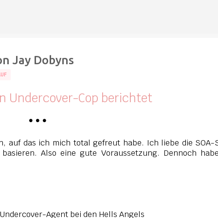
Direkt zum Hauptbereich
on Jay Dobyns
AUF
Ein Undercover-Cop berichtet
•
•
•
, auf das ich mich total gefreut habe. Ich liebe die SOA-
n basieren. Also eine gute Voraussetzung. Dennoch habe
s Undercover-Agent bei den Hells Angels