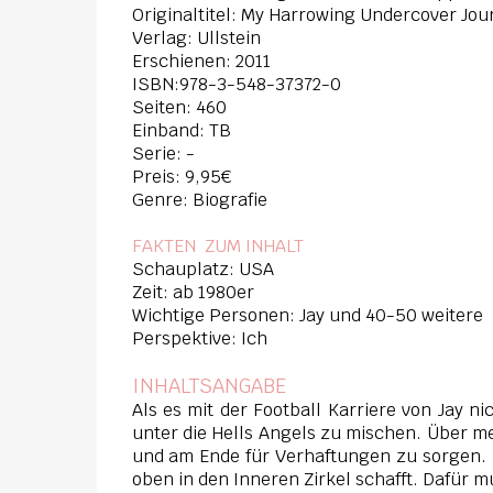
Originaltitel: My Harrowing Undercover Jour
Verlag: Ullstein
Erschienen: 2011
ISBN:978-3-548-37372-0
Seiten: 460
Einband: TB
Serie: -
Preis: 9,95€
Genre: Biografie
FAKTEN ZUM INHALT
Schauplatz: USA
Zeit: ab 1980er
Wichtige Personen: Jay und 40-50 weitere
Perspektive: Ich
INHALTSANGABE
Als es mit der Football Karriere von Jay n
unter die Hells Angels zu mischen. Über m
und am Ende für Verhaftungen zu sorgen. S
oben in den Inneren Zirkel schafft. Dafür mu