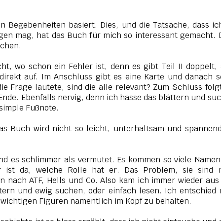
n Begebenheiten basiert. Dies, und die Tatsache, dass ic
gen mag, hat das Buch für mich so interessant gemacht.
ochen.
t, wo schon ein Fehler ist, denn es gibt Teil II doppelt,
lt direkt auf. Im Anschluss gibt es eine Karte und danach 
ie Frage lautete, sind die alle relevant? Zum Schluss folg
nde. Ebenfalls nervig, denn ich hasse das blättern und su
s simple Fußnote.
as Buch wird nicht so leicht, unterhaltsam und spannen
nd es schlimmer als vermutet. Es kommen so viele Namen
 ist da, welche Rolle hat er. Das Problem, sie sind n
ern nach ATF, Hells und Co. Also kam ich immer wieder au
ern und ewig suchen, oder einfach lesen. Ich entschied
e wichtigen Figuren namentlich im Kopf zu behalten.