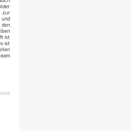
 auch
muss schon bald erkennen, dass viel mehr
ilder
dahintersteckt. Meine Leseeindrücke Die
 zur
Klippe - ist ein Thriller, bei dem ich mich
 und
direkt fragte: Gehen den Verlagen die Titel
r den
iben
aus? Erst vor wenigen Wochen las ich einen
t ist
anderen Thriller mit dem gleichen Titel.
s ist
Tatsächlich sind sie sehr unterschiedlich,
llen
haben aber noch eine Gemeinsamkeit. Sie
 Team
haben mich leider nicht überzeu...
keine