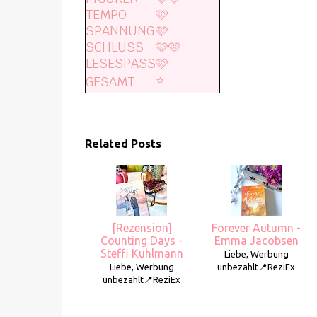
TEMPO
🩷
SPANNUNG
🩷
SCHLUSS
🩷🩷
LESESPASS
🩷
⭐️
GESAMT
Related Posts
[Rezension]
Forever Autumn -
Counting Days -
Emma Jacobsen
Steffi Kuhlmann
Liebe, Werbung
Liebe, Werbung
unbezahlt📍ReziEx
unbezahlt📍ReziEx