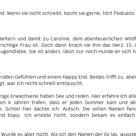
d. Wenn sie nicht schreibt, kocht sie gerne, hört Podcasts
ßeltern und damit zu Caroline, dem abenteuerlichen Wild
 richtige Frau ist. Doch dann brach sie ihm das Herz.
15 
 Jugendliebe. Sie ist anders, lässt nur noch Hunde an sich 
roßen Gefühlen und einem Happy End. Beides trifft zu, abe
gt, war ich recht schnell enttäuscht.
unge Erwachsene haben Sex und reden. Hier erfahre ich all
 von 6 Jahren trafen, dass er jeden Sommer kam und ak
te. Schon hier dachte ich: Autsch. Die vollen Namen fan
nd blass. Ich erlebte nicht, sondern bekam es einfach
. Wurde es aber nicht. Als ich den Namen der Ex las, wusste