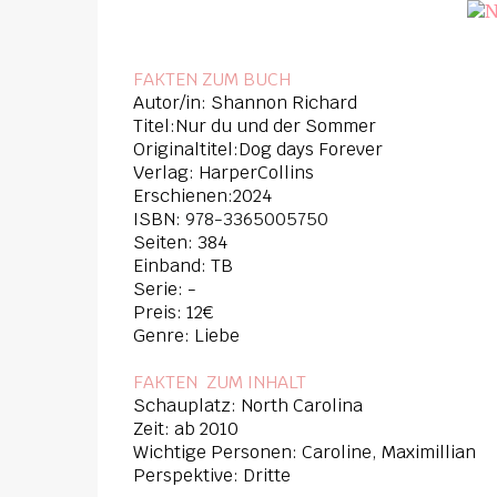
FAKTEN ZUM BUCH
Autor/in: Shannon Richard
Titel:Nur du und der Sommer
Originaltitel:Dog days Forever
Verlag: HarperCollins
Erschienen:2024
ISBN:
978-3365005750
Seiten: 384
Einband: TB
Serie: -
Preis: 12€
Genre: Liebe
FAKTEN ZUM INHAL
T
Schauplatz: North Carolina
Zeit: ab 2010
Wichtige Personen: Caroline, Maximillian
Perspektive: Dritte