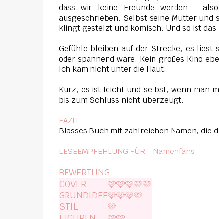
dass wir keine Freunde werden - als
ausgeschrieben. Selbst seine Mutter und 
klingt gestelzt und komisch. Und so ist da
Gefühle bleiben auf der Strecke, es liest 
oder spannend wäre. Kein großes Kino ebe
Ich kam nicht unter die Haut.
Kurz, es ist leicht und selbst, wenn man m
bis zum Schluss nicht überzeugt.
FAZIT
Blasses Buch mit zahlreichen Namen, die da
LESEEMPFEHLUNG FÜR - Namenfans.
BEWERTUNG
COVER
🩷🩷🩷🩷🩷
GRUNDIDEE
🩷🩷🩷🩷
STIL
🩷
FIGUREN
🩷🩷