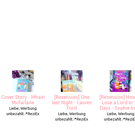
Cover Story - Mhairi
[Rezension] One
[Rezension] How
McFarlane
last Night - Lauren
Lose a Lord in 
Ford
Days - Sophie Ir
Liebe, Werbung
unbezahlt📍ReziEx
Liebe, Werbung
Liebe, Werbung
unbezahlt📍ReziEx
unbezahlt📍Rezi