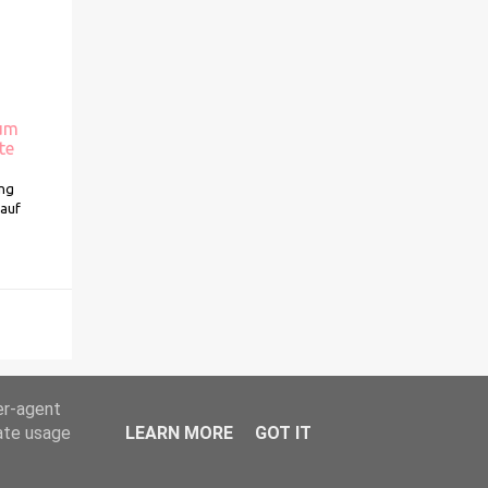
zum
te
ung
kauf
er-agent
rate usage
LEARN MORE
GOT IT