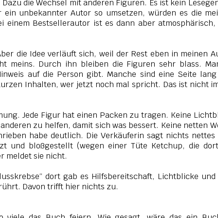
 Dazu die Wechsel mit anderen Figuren. Es ist kein Lesege
r ein unbekannter Autor so umsetzen, würden es die me
Bei einem Bestsellerautor ist es dann aber atmosphärisch,
 Aber die Idee verläuft sich, weil der Rest eben in meinen 
icht meins. Durch ihn bleiben die Figuren sehr blass. M
inweis auf die Person gibt. Manche sind eine Seite lan
urzen Inhalten, wer jetzt noch mal spricht. Das ist nicht 
ng. Jede Figur hat einen Packen zu tragen. Keine Lichtb
anderen zu helfen, damit sich was bessert. Keine netten W
rieben habe deutlich. Die Verkäuferin sagt nichts nettes
zt und bloßgestellt (wegen einer Tüte Ketchup, die dor
r meldet sie nicht.
sskrebse“ dort gab es Hilfsbereitschaft, Lichtblicke und
hrt. Davon trifft hier nichts zu.
o viele das Buch feiern. Wie gesagt, wäre das ein Buc