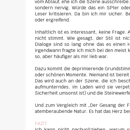
vom Ablauf, ehe ich die Szene ausschreibe.
sondern nervig. Würde das ein SPler ode
Leser kritisieren. Da bin ich mir sicher. 
oder ergreifend.
Inhaltlich ist es interessant, keine Frage.
nicht stimmt. Wie gesagt, der Stil ist n
Dialoge sind so lang ohne das es einen H
irgendwann fragte ich mich bei den meist k
so, aber häufiger als mir lieb war.
Dazu kommt die deprimierende Grundstimmu
oder schönen Momente. Niemand ist bereit 
Das wird auch an der Szene, die ich besch
aufmunterndes, im Laden wird sie verpet
Sicherheit umsonst ist) und die Steinewerfe
Und zum Vergleich mit „Der Gesang der Flu
atemberaubende Natur. Es hat das Herz berü
FAZIT
Ich kann nicht nachvollziehen, warum s