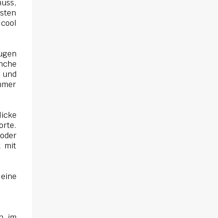
nuss,
Spülmaschine dürfen oder ähnliches, habe
isten
ich dort jedenfalls nicht entnehmen können.
 cool
Rezepte gibt es über eine Art Flyer. Dort sind
Online ein paar Rezepte für die
unterschiedlichsten Funktionen des Gerätes.
Augen
anche
Für den Aufbau habe ich keine fünf Minuten
g und
benötigt. Die Optik Die Optik ist nett. Sie
immer
erinnert mich von der Größe her an eine
Kaffeemaschine. Farblich ist sie dezent und
passt zum Eis. Ich würde sagen Retro meets
licke
Moderne. Das Bedienfeld hat eine ...
orte.
 oder
t mit
 eine
h im