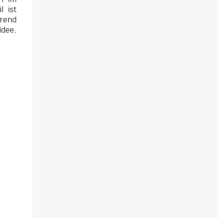
l ist
erend
idee,