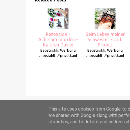
Rezension -
Beim Leben meiner
Achtsam morden -
Schwester - Jodi
Karsten Dusse
Picoult
Belletristik, Werbung
Belletristik, Werbung
unbezahlt 📍privatkauf
unbezahlt 📍privatkauf
This site uses cookies from Google to de
are shared with Google along with perfo
statistics, and to detect and address a