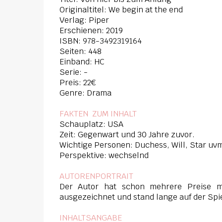
Originaltitel: We begin at the end
Verlag: Piper
Erschienen: 2019
ISBN:
978-3492319164
Seiten: 448
Einband: HC
Serie: -
Preis: 22€
Genre: Drama
FAKTEN ZUM INHAL
T
Schauplatz: USA
Zeit: Gegenwart und 30 Jahre zuvor.
Wichtige Personen: Duchess, Will, Star uv
Perspektive: wechselnd
AUTORENPORTRAIT
Der Autor hat schon mehrere Preise m
ausgezeichnet und stand lange auf der Spi
INHALTSANGABE