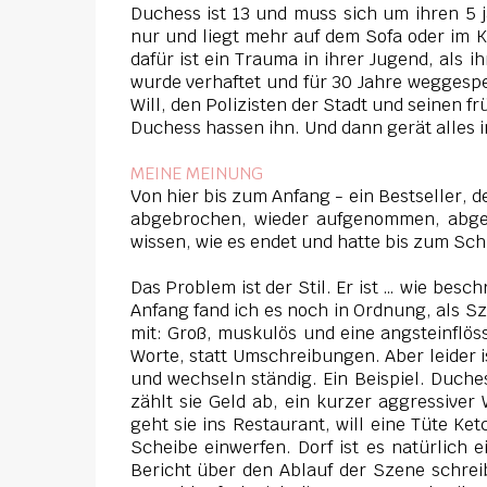
Duchess ist 13 und muss sich um ihren 5 
nur und liegt mehr auf dem Sofa oder im Kr
dafür ist ein Trauma in ihrer Jugend, als 
wurde verhaftet und für 30 Jahre weggesperr
Will, den Polizisten der Stadt und seinen f
Duchess hassen ihn. Und dann gerät alles i
MEINE MEINUNG
Von hier bis zum Anfang - ein Bestseller, 
abgebrochen, wieder aufgenommen, abgeb
wissen, wie es endet und hatte bis zum Schl
Das Problem ist der Stil. Er ist … wie besc
Anfang fand ich es noch in Ordnung, als 
mit: Groß, muskulös und eine angsteinflö
Worte, statt Umschreibungen. Aber leider i
und wechseln ständig. Ein Beispiel. Duche
zählt sie Geld ab, ein kurzer aggressiver
geht sie ins Restaurant, will eine Tüte Ke
Scheibe einwerfen. Dorf ist es natürlich
Bericht über den Ablauf der Szene schrei