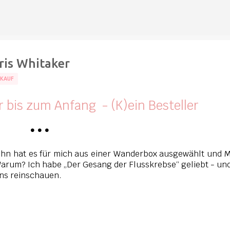
Direkt zum Hauptbereich
ris Whitaker
TKAUF
 bis zum Anfang - (K)ein Besteller
•
•
•
Sohn hat es für mich aus einer Wanderbox ausgewählt und
arum? Ich habe „Der Gesang der Flusskrebse“ geliebt - un
 uns reinschauen.