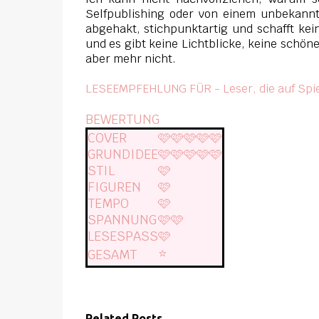
Selfpublishing oder von einem unbekannte
abgehakt, stichpunktartig und schafft kei
und es gibt keine Lichtblicke, keine schöne
aber mehr nicht.
LESEEMPFEHLUNG FÜR - Leser, die auf Spi
BEWERTUNG
COVER
🩷🩷🩷🩷🩷
GRUNDIDEE
🩷🩷🩷🩷🩷
STIL
🩷
FIGUREN
🩷
TEMPO
🩷
SPANNUNG
🩷🩷
LESESPASS
🩷
⭐️
GESAMT
Related Posts