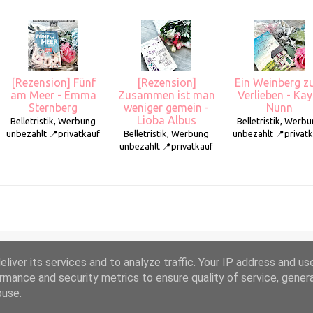
[Rezension] Fünf
[Rezension]
Ein Weinberg 
am Meer - Emma
Zusammen ist man
Verlieben - Kay
Sternberg
weniger gemein -
Nunn
Lioba Albus
Belletristik, Werbung
Belletristik, Werb
unbezahlt 📍privatkauf
Belletristik, Werbung
unbezahlt 📍privat
unbezahlt 📍privatkauf
liver its services and to analyze traffic. Your IP address and us
Powered by Blogger
rmance and security metrics to ensure quality of service, gene
buse.
2011-2025 Sarahs bunte Welt