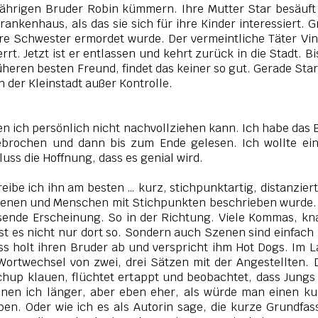
jährigen Bruder Robin kümmern. Ihre Mutter Star besäuft
ankenhaus, als das sie sich für ihre Kinder interessiert. 
ihre Schwester ermordet wurde. Der vermeintliche Täter Vi
t. Jetzt ist er entlassen und kehrt zurück in die Stadt. Bi
rüheren besten Freund, findet das keiner so gut. Gerade Sta
n der Kleinstadt außer Kontrolle.
den ich persönlich nicht nachvollziehen kann. Ich habe das
rochen und dann bis zum Ende gelesen. Ich wollte ein
uss die Hoffnung, dass es genial wird.
hreibe ich ihn am besten … kurz, stichpunktartig, distanzier
Szenen und Menschen mit Stichpunkten beschrieben wurde.
ssende Erscheinung. So in der Richtung. Viele Kommas, k
st es nicht nur dort so. Sondern auch Szenen sind einfach
ss holt ihren Bruder ab und verspricht ihm Hot Dogs. Im 
 Wortwechsel von zwei, drei Sätzen mit der Angestellten.
tchup klauen, flüchtet ertappt und beobachtet, dass Jungs
 einen ich länger, aber eben eher, als würde man einen k
ben. Oder wie ich es als Autorin sage, die kurze Grundfa