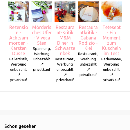
Rezensio
Mörderis
Restaura
Restaura
Tetesept
n -
ches Ufer
nt-Kritik
ntkritik -
- Ein
Achtsam
- Viveca
M&M
Cabana
Moment
morden -
Sten
Diner in
Rodizio -
zum
Karsten
Schwarze
Kiel
Kuscheln
Spannung,
Dusse
nbek
im Test
Werbung
Restaurant ,
Belletristik,
unbezahlt
Restaurant ,
Werbung
Badewanne,
Werbung
📍
Werbung
unbezahlt
Werbung
unbezahlt
privatkauf
unbezahlt
📍
unbezahlt
📍
📍
privatkauf
📍
privatkauf
privatkauf
privatkauf
Schon gesehen