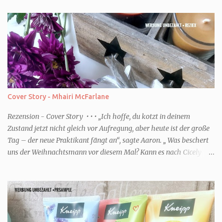
Cover Story - Mhairi McFarlane
Rezension - Cover Story • • • „Ich hoffe, du kotzt in deinem
Zustand jetzt nicht gleich vor Aufregung, aber heute ist der große
Tag – der neue Praktikant fängt an“, sagte Aaron. „ Was beschert
uns der Weihnachtsmann vor diesem Mal? Kann es nach Cicely
überhaupt eine Steigerung geben? Und wenn ich von Steigerung
rede, dann meine ich natürlich noch tiefere Niederungen.“ (Zitat
S.8) • • • Genre: Liebe Buch Fakten Autor/in: Mhairi McFarlane Titel
Cover Story Verlag: Knaur Erschienen: 2026 ISBN:
9783426560402 Seiten: 448 Format: Taschenbuch Serie: - Preis: