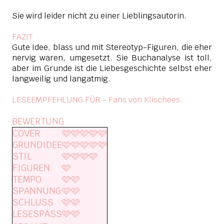
Sie wird leider nicht zu einer Lieblingsautorin.
FAZIT
Gute Idee, blass und mit Stereotyp-Figuren, die eher
nervig waren, umgesetzt. Sie Buchanalyse ist toll,
aber im Grunde ist die Liebesgeschichte selbst eher
langweilig und langatmig.
LESEEMPFEHLUNG FÜR - Fans von Klischees.
BEWERTUNG
COVER
🩷🩷🩷🩷🩷
GRUNDIDEE
🩷🩷🩷🩷🩷
STIL
🩷🩷🩷🩷
FIGUREN
🩷
TEMPO
🩷🩷
SPANNUNG
🩷🩷
SCHLUSS
🩷🩷
LESESPASS
🩷🩷