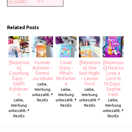
⭐️⭐️
GESAMT
Related Posts
[Rezensio
Forever
Cover
[Rezensio
[Rezensio
n]
Autumn -
Story -
n] One
n] How to
Counting
Emma
Mhairi
last Night
Lose a
Days -
Jacobsen
McFarlan
- Lauren
Lord in
Steffi
e
Ford
10 Days -
Liebe,
Kuhlman
Sophie
Werbung
Liebe,
Liebe,
n
Irwin
unbezahlt📍
Werbung
Werbung
Liebe,
ReziEx
unbezahlt📍
unbezahlt📍
Liebe,
Werbung
ReziEx
ReziEx
Werbung
unbezahlt📍
unbezahlt📍
ReziEx
ReziEx