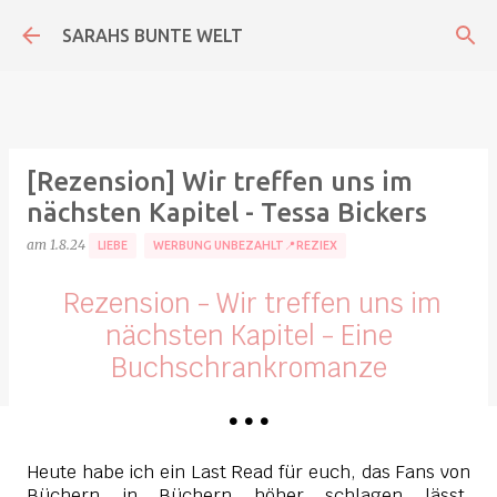
Direkt zum Hauptbereich
SARAHS BUNTE WELT
[Rezension] Wir treffen uns im
nächsten Kapitel - Tessa Bickers
am
1.8.24
LIEBE
WERBUNG UNBEZAHLT📍REZIEX
Rezension - Wir treffen uns im
nächsten Kapitel - Eine
Buchschrankromanze
•
•
•
Heute habe ich ein Last Read für euch, das Fans von
Büchern in Büchern höher schlagen lässt.