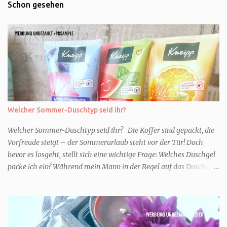
Schon gesehen
Welcher Sommer-Duschtyp seid ihr?
Welcher Sommer-Duschtyp seid ihr? Die Koffer sind gepackt, die
Vorfreude steigt – der Sommerurlaub steht vor der Tür! Doch
bevor es losgeht, stellt sich eine wichtige Frage: Welches Duschgel
packe ich ein? Während mein Mann in der Regel auf das Duschgel
im Hotel zurückgreift und den Kids das herzlich egal ist, überlege
ich tatsächlich sehr lang. Warum? Für mich ist die Dusche im
Urlaub Entspannung und Wellness. Falls ihr ähnlich denkt, lasst
uns doch herausfinden, welcher Duschtyp ihr seid. TYP