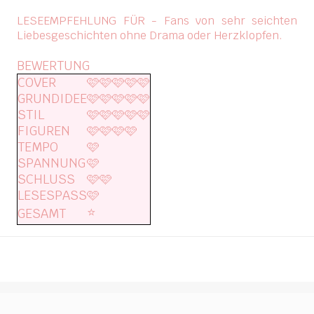
LESEEMPFEHLUNG FÜR - Fans von sehr seichten
Liebesgeschichten ohne Drama oder Herzklopfen.
BEWERTUNG
COVER
🩷🩷🩷🩷🩷
GRUNDIDEE
🩷🩷🩷🩷🩷
STIL
🩷🩷🩷🩷🩷
FIGUREN
🩷🩷🩷🩷
TEMPO
🩷
SPANNUNG
🩷
SCHLUSS
🩷🩷
LESESPASS
🩷
⭐️
GESAMT