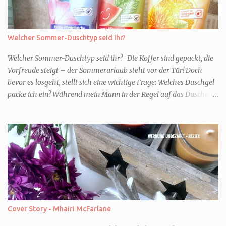
Welcher Sommer-Duschtyp seid ihr?
Welcher Sommer-Duschtyp seid ihr? Die Koffer sind gepackt, die
Vorfreude steigt – der Sommerurlaub steht vor der Tür! Doch
bevor es losgeht, stellt sich eine wichtige Frage: Welches Duschgel
packe ich ein? Während mein Mann in der Regel auf das Duschgel
im Hotel zurückgreift und den Kids das herzlich egal ist, überlege
ich tatsächlich sehr lang. Warum? Für mich ist die Dusche im
Urlaub Entspannung und Wellness. Falls ihr ähnlich denkt, lasst
uns doch herausfinden, welcher Duschtyp ihr seid. TYP
GENIESSER Egal, ob Strand oder Städtetrip - für euch gehört
gutes Essen, ein guter Wein oder Cocktail, vielleicht ein gutes Buch
dazu. Ihr liebt es Sonnenuntergänge zu beobachten und genießt
einfach jeden Moment. Dann seid ihr wie ich der Typ Genießer.
Hier empfehle ich tatsächlich Düfte die zur Jahreszeit passen, weil
Cover Story - Mhairi McFarlane
ihr dann bessere entspannen könnt. Zum Beispiel ein Duschgel mit