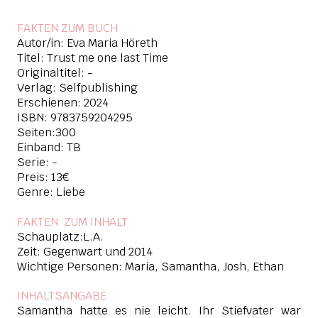
FAKTEN ZUM BUCH
Autor/in: Eva Maria Höreth
Titel: Trust me one last Time
Originaltitel: -
Verlag: Selfpublishing
Erschienen: 2024
ISBN:
9783759204295
Seiten:300
Einband: TB
Serie: -
Preis: 13€
Genre: Liebe
FAKTEN ZUM INHAL
T
Schauplatz:L.A.
Zeit: Gegenwart und 2014
Wichtige Personen: Maria, Samantha, Josh, Ethan
INHALTSANGABE
Samantha hatte es nie leicht. Ihr Stiefvater war