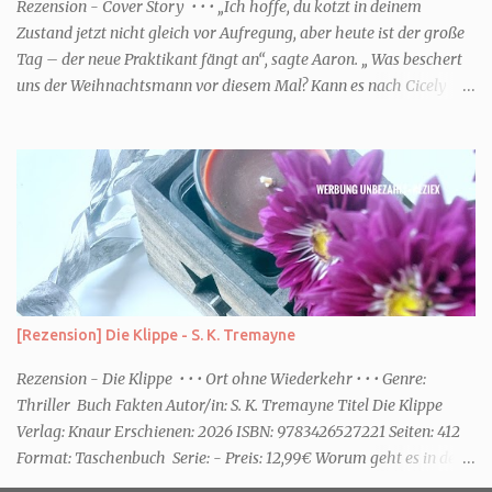
einem frisch-fruchtigen Duft, wie die Kneipp Aroma-Pflegedusche
Rezension - Cover Story • • • „Ich hoffe, du kotzt in deinem
“ Sommer Flirt ...
Zustand jetzt nicht gleich vor Aufregung, aber heute ist der große
Tag – der neue Praktikant fängt an“, sagte Aaron. „ Was beschert
uns der Weihnachtsmann vor diesem Mal? Kann es nach Cicely
überhaupt eine Steigerung geben? Und wenn ich von Steigerung
rede, dann meine ich natürlich noch tiefere Niederungen.“ (Zitat
S.8) • • • Genre: Liebe Buch Fakten Autor/in: Mhairi McFarlane Titel
Cover Story Verlag: Knaur Erschienen: 2026 ISBN:
9783426560402 Seiten: 448 Format: Taschenbuch Serie: - Preis:
12,99€ Worum geht es in dem Buch Dank ihres Podcast hat Bel das
Glück als Journalistin für eine renommiert Zeitung zu arbeiten.
Zusammen mit Aaron blödelt sie in der winzige. Zweigstelle den
ganzen Tag herum. Doch dann bekommen sie Connor als
[Rezension] Die Klippe - S. K. Tremayne
Praktikant. Bel und er verstehen sich so gar nicht. Ausgerechnet
für...
Rezension - Die Klippe • • • Ort ohne Wiederkehr • • • Genre:
Thriller Buch Fakten Autor/in: S. K. Tremayne Titel Die Klippe
Verlag: Knaur Erschienen: 2026 ISBN: 9783426527221 Seiten: 412
Format: Taschenbuch Serie: - Preis: 12,99€ Worum geht es in dem
Buch Karenza hat ihre Routinen, als ihr Ex-Mann sie um Hilfe