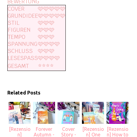
BEWERTUNG
COVER
🩷🩷🩷🩷🩷
GRUNDIDEE
🩷🩷🩷🩷🩷
STIL
🩷🩷🩷
FIGUREN
🩷🩷🩷
TEMPO
🩷🩷🩷
SPANNUNG
🩷🩷🩷🩷
SCHLUSS
🩷🩷🩷
LESESPASS
🩷🩷🩷🩷
⭐️⭐️⭐️⭐️
GESAMT
Related Posts
[Rezensio
Forever
Cover
[Rezensio
[Rezensio
n]
Autumn -
Story -
n] One
n] How to