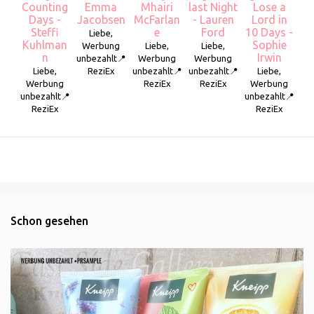
Counting
Emma
Mhairi
last Night
Lose a
Days -
Jacobsen
McFarlan
- Lauren
Lord in
Steffi
e
Ford
10 Days -
Liebe,
Kuhlman
Sophie
Werbung
Liebe,
Liebe,
n
Irwin
unbezahlt📍
Werbung
Werbung
Liebe,
ReziEx
unbezahlt📍
unbezahlt📍
Liebe,
Werbung
ReziEx
ReziEx
Werbung
unbezahlt📍
unbezahlt📍
ReziEx
ReziEx
Schon gesehen