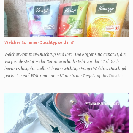
Welcher Sommer-Duschtyp seid ihr?
Welcher Sommer-Duschtyp seid ihr? Die Koffer sind gepackt, die
Vorfreude steigt – der Sommerurlaub steht vor der Tür! Doch
bevor es losgeht, stellt sich eine wichtige Frage: Welches Duschgel
packe ich ein? Während mein Mann in der Regel auf das Duschgel
im Hotel zurückgreift und den Kids das herzlich egal ist, überlege
ich tatsächlich sehr lang. Warum? Für mich ist die Dusche im
Urlaub Entspannung und Wellness. Falls ihr ähnlich denkt, lasst
uns doch herausfinden, welcher Duschtyp ihr seid. TYP
GENIESSER Egal, ob Strand oder Städtetrip - für euch gehört
gutes Essen, ein guter Wein oder Cocktail, vielleicht ein gutes Buch
dazu. Ihr liebt es Sonnenuntergänge zu beobachten und genießt
einfach jeden Moment. Dann seid ihr wie ich der Typ Genießer.