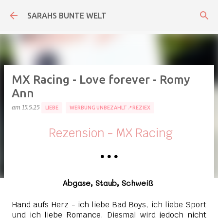
Direkt zum Hauptbereich
SARAHS BUNTE WELT
MX Racing - Love forever - Romy
Ann
am
15.5.25
LIEBE
WERBUNG UNBEZAHLT📍REZIEX
Rezension - MX Racing
•
•
•
Abgase, Staub, Schweiß
Hand aufs Herz - ich liebe Bad Boys, ich liebe Sport
und ich liebe Romance. Diesmal wird jedoch nicht