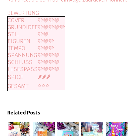
BEWERTUNG
COVER
🩷🩷🩷🩷
GRUNDIDEE
🩷🩷🩷🩷🩷
STIL
🩷🩷
FIGUREN
🩷🩷🩷
TEMPO
🩷🩷🩷
SPANNUNG
🩷🩷🩷🩷
SCHLUSS
🩷🩷🩷🩷
LESESPASS
🩷🩷🩷🩷
🌶️🌶️🌶️
SPICE
⭐️⭐️⭐️
GESAMT
Related Posts