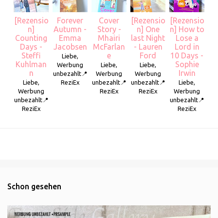
[Rezensio
Forever
Cover
[Rezensio
[Rezensio
n]
Autumn -
Story -
n] One
n] How to
Counting
Emma
Mhairi
last Night
Lose a
Days -
Jacobsen
McFarlan
- Lauren
Lord in
Steffi
e
Ford
10 Days -
Liebe,
Kuhlman
Sophie
Werbung
Liebe,
Liebe,
n
Irwin
unbezahlt📍
Werbung
Werbung
Liebe,
ReziEx
unbezahlt📍
unbezahlt📍
Liebe,
Werbung
ReziEx
ReziEx
Werbung
unbezahlt📍
unbezahlt📍
ReziEx
ReziEx
Schon gesehen