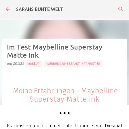
Direkt zum Hauptbereich
SARAHS BUNTE WELT
Im Test Maybelline Superstay
Matte Ink
am
20.9.25
MAKEUP
WERBUNG UNBEZAHLT📍PRMUSTER
Meine Erfahrungen -
Maybelline
Superstay Matte ink
•
•
•
Es müssen nicht immer rote Lippen sein. Diesmal