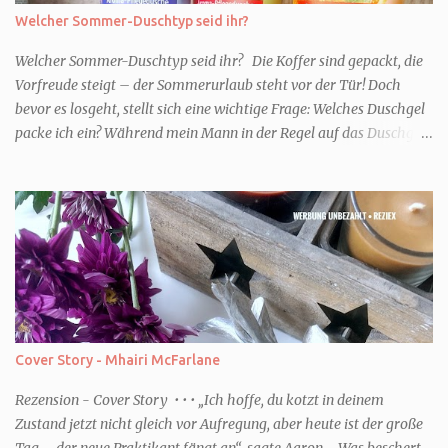
Welcher Sommer-Duschtyp seid ihr?
Welcher Sommer-Duschtyp seid ihr? Die Koffer sind gepackt, die
Vorfreude steigt – der Sommerurlaub steht vor der Tür! Doch
bevor es losgeht, stellt sich eine wichtige Frage: Welches Duschgel
packe ich ein? Während mein Mann in der Regel auf das Duschgel
im Hotel zurückgreift und den Kids das herzlich egal ist, überlege
ich tatsächlich sehr lang. Warum? Für mich ist die Dusche im
Urlaub Entspannung und Wellness. Falls ihr ähnlich denkt, lasst
uns doch herausfinden, welcher Duschtyp ihr seid. TYP
GENIESSER Egal, ob Strand oder Städtetrip - für euch gehört
gutes Essen, ein guter Wein oder Cocktail, vielleicht ein gutes Buch
dazu. Ihr liebt es Sonnenuntergänge zu beobachten und genießt
einfach jeden Moment. Dann seid ihr wie ich der Typ Genießer.
Hier empfehle ich tatsächlich Düfte die zur Jahreszeit passen, weil
Cover Story - Mhairi McFarlane
ihr dann bessere entspannen könnt. Zum Beispiel ein Duschgel mit
einem frisch-fruchtigen Duft, wie die Kneipp Aroma-Pflegedusche
Rezension - Cover Story • • • „Ich hoffe, du kotzt in deinem
“ Sommer Flirt ...
Zustand jetzt nicht gleich vor Aufregung, aber heute ist der große