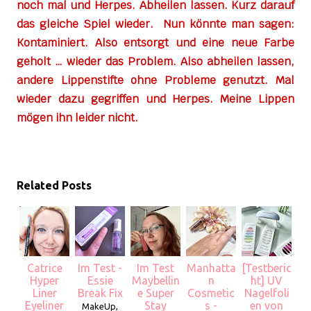
noch mal und Herpes. Abheilen lassen. Kurz darauf
das gleiche Spiel wieder. Nun könnte man sagen:
Kontaminiert. Also entsorgt und eine neue Farbe
geholt … wieder das Problem. Also abheilen lassen,
andere Lippenstifte ohne Probleme genutzt. Mal
wieder dazu gegriffen und Herpes. Meine Lippen
mögen ihn leider nicht.
Related Posts
Catrice
Im Test -
Im Test
Manhatta
[Testberic
Hyper
Essie
Maybellin
n
ht] UV
Liner
Break Fix
e Super
Cosmetic
Nagelfoli
Eyeliner
Stay
s -
en von
MakeUp,