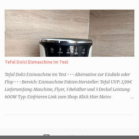
bittet. Zwei traumatisierte Kinder, eine tote Mutter und die Frage,
was wirklich passierte, denn beide Kinder beschuldigen sich
gegenseitig. Sie zieht in das Haus und muss schon bald erkennen,
dass viel mehr dahintersteckt. Meine Leseeindrücke Die Klippe -
ist ein Thriller, bei dem ich mich direkt fragte: Gehen den Verlagen
die Titel aus? Erst vor wenigen Wochen las ich einen anderen
Thriller mit dem gleichen Titel. Tatsächlich sind sie sehr
unterschiedlich, haben aber noch eine Gemeinsamkeit. Sie haben
Tefal Dolci Eismaschine im Test
mich leider nicht überzeu...
Tefal Dolci Eismaschine im Test • • • Alternative zur Eisdiele oder
Flop • • • Bereich: Eismaschine Fakten Hersteller: Tefal UVP: 2,99€
Lieferumfang: Maschine, Flyer, 3 Behälter und 3 Deckel Leistung:
600W Typ: Einfrieren Link zum Shop: Klick Hier Meine
Erfahrungen Erste Schritte Die Maschine kommt in einem großen
Karton. Da sie jedoch nicht viel beinhaltet ist sie schnell
ausgepackt und aufgebaut. Eine Anleitung ist dabei, die enthält
aber nicht viele Informationen. Ob die Behälter in die
Spülmaschine dürfen oder ähnliches, habe ich dort jedenfalls nicht
Powered by Blogger