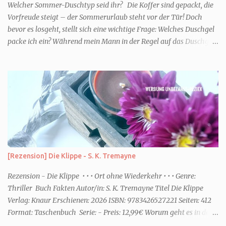
Welcher Sommer-Duschtyp seid ihr? Die Koffer sind gepackt, die
Vorfreude steigt – der Sommerurlaub steht vor der Tür! Doch
bevor es losgeht, stellt sich eine wichtige Frage: Welches Duschgel
packe ich ein? Während mein Mann in der Regel auf das Duschgel
im Hotel zurückgreift und den Kids das herzlich egal ist, überlege
ich tatsächlich sehr lang. Warum? Für mich ist die Dusche im
Urlaub Entspannung und Wellness. Falls ihr ähnlich denkt, lasst
uns doch herausfinden, welcher Duschtyp ihr seid. TYP
GENIESSER Egal, ob Strand oder Städtetrip - für euch gehört
gutes Essen, ein guter Wein oder Cocktail, vielleicht ein gutes Buch
dazu. Ihr liebt es Sonnenuntergänge zu beobachten und genießt
einfach jeden Moment. Dann seid ihr wie ich der Typ Genießer.
Hier empfehle ich tatsächlich Düfte die zur Jahreszeit passen, weil
[Rezension] Die Klippe - S. K. Tremayne
ihr dann bessere entspannen könnt. Zum Beispiel ein Duschgel mit
einem frisch-fruchtigen Duft, wie die Kneipp Aroma-Pflegedusche
Rezension - Die Klippe • • • Ort ohne Wiederkehr • • • Genre:
“ Sommer Flirt ...
Thriller Buch Fakten Autor/in: S. K. Tremayne Titel Die Klippe
Verlag: Knaur Erschienen: 2026 ISBN: 9783426527221 Seiten: 412
Format: Taschenbuch Serie: - Preis: 12,99€ Worum geht es in dem
Buch Karenza hat ihre Routinen, als ihr Ex-Mann sie um Hilfe