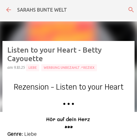
Direkt zum Hauptbereich
SARAHS BUNTE WELT
Listen to your Heart - Betty
Cayouette
am
9.10.25
LIEBE
WERBUNG UNBEZAHLT📍REZIEX
Rezension - Listen to your Heart
•
•
•
Hör auf dein Herz
•••
Genre:
Liebe