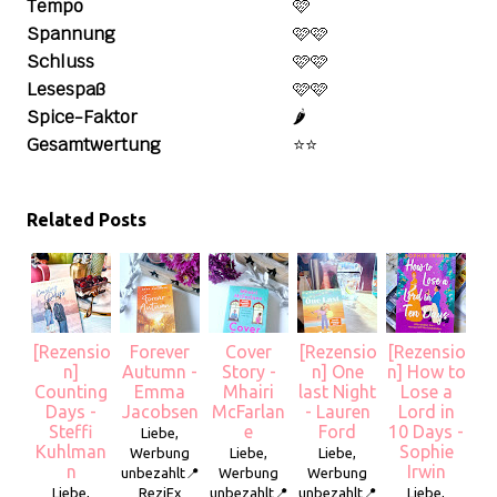
Tempo
🩷
Spannung
🩷🩷
Schluss
🩷🩷
Lesespaß
🩷🩷
Spice-Faktor
🌶️
Gesamtwertung
⭐️⭐️
Related Posts
[Rezensio
Forever
Cover
[Rezensio
[Rezensio
n]
Autumn -
Story -
n] One
n] How to
Counting
Emma
Mhairi
last Night
Lose a
Days -
Jacobsen
McFarlan
- Lauren
Lord in
Steffi
e
Ford
10 Days -
Liebe,
Kuhlman
Sophie
Werbung
Liebe,
Liebe,
n
Irwin
unbezahlt📍
Werbung
Werbung
Liebe,
ReziEx
unbezahlt📍
unbezahlt📍
Liebe,