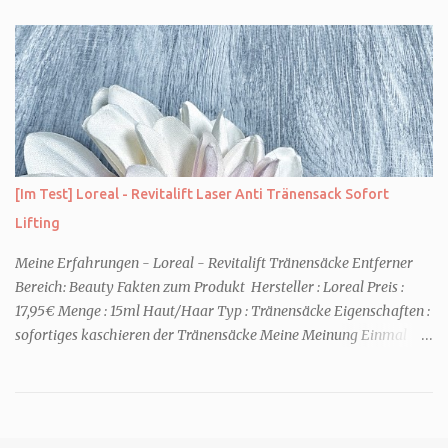
bittet. Zwei traumatisierte Kinder, eine tote Mutter und die Frage,
was wirklich passierte, denn beide Kinder beschuldigen sich
gegenseitig. Sie zieht in das Haus und muss schon bald erkennen,
dass viel mehr dahintersteckt. Meine Leseeindrücke Die Klippe -
ist ein Thriller, bei dem ich mich direkt fragte: Gehen den Verlagen
die Titel aus? Erst vor wenigen Wochen las ich einen anderen
Thriller mit dem gleichen Titel. Tatsächlich sind sie sehr
unterschiedlich, haben aber noch eine Gemeinsamkeit. Sie haben
[Im Test] Loreal - Revitalift Laser Anti Tränensack Sofort
mich leider nicht überzeu...
Lifting
Meine Erfahrungen - Loreal - Revitalift Tränensäcke Entferner
Bereich: Beauty Fakten zum Produkt Hersteller : Loreal Preis :
17,95€ Menge : 15ml Haut/Haar Typ : Tränensäcke Eigenschaften :
sofortiges kaschieren der Tränensäcke Meine Meinung Einmal
und nie wieder. Das ist mein Fazit nach einer Anwendung. Aber der
Reihe nach. Schon die Anwendung vom Gel-Tape finde ich
persönlich nervig. Man nimmt eine fingerspitzengroße Mege pro
Seite und verteilte diese mit klopfen und zieht sie dann leicht nach