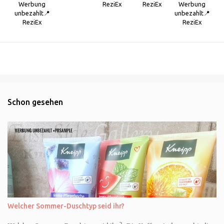
Werbung
ReziEx
ReziEx
Werbung
unbezahlt📍
unbezahlt📍
ReziEx
ReziEx
Schon gesehen
Welcher Sommer-Duschtyp seid ihr?