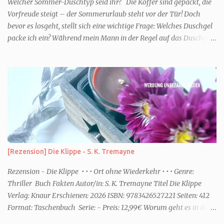
Welcher Sommer-Duschtyp seid ihr? Die Koffer sind gepackt, die
Vorfreude steigt – der Sommerurlaub steht vor der Tür! Doch
bevor es losgeht, stellt sich eine wichtige Frage: Welches Duschgel
packe ich ein? Während mein Mann in der Regel auf das Duschgel
im Hotel zurückgreift und den Kids das herzlich egal ist, überlege
ich tatsächlich sehr lang. Warum? Für mich ist die Dusche im
Urlaub Entspannung und Wellness. Falls ihr ähnlich denkt, lasst
uns doch herausfinden, welcher Duschtyp ihr seid. TYP
GENIESSER Egal, ob Strand oder Städtetrip - für euch gehört
gutes Essen, ein guter Wein oder Cocktail, vielleicht ein gutes Buch
dazu. Ihr liebt es Sonnenuntergänge zu beobachten und genießt
einfach jeden Moment. Dann seid ihr wie ich der Typ Genießer.
Hier empfehle ich tatsächlich Düfte die zur Jahreszeit passen, weil
[Rezension] Die Klippe - S. K. Tremayne
ihr dann bessere entspannen könnt. Zum Beispiel ein Duschgel mit
einem frisch-fruchtigen Duft, wie die Kneipp Aroma-Pflegedusche
Rezension - Die Klippe • • • Ort ohne Wiederkehr • • • Genre:
“ Sommer Flirt ...
Thriller Buch Fakten Autor/in: S. K. Tremayne Titel Die Klippe
Verlag: Knaur Erschienen: 2026 ISBN: 9783426527221 Seiten: 412
Format: Taschenbuch Serie: - Preis: 12,99€ Worum geht es in dem
Buch Karenza hat ihre Routinen, als ihr Ex-Mann sie um Hilfe