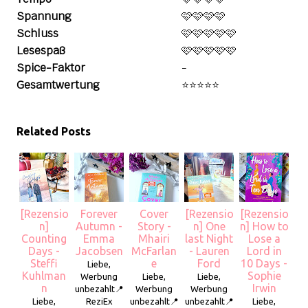
Spannung
🩷🩷🩷🩷
Schluss
🩷🩷🩷🩷🩷
Lesespaß
🩷🩷🩷🩷🩷
Spice-Faktor
-
Gesamtwertung
⭐️⭐️⭐️⭐️⭐️
Related Posts
[Rezensio
Forever
Cover
[Rezensio
[Rezensio
n]
Autumn -
Story -
n] One
n] How to
Counting
Emma
Mhairi
last Night
Lose a
Days -
Jacobsen
McFarlan
- Lauren
Lord in
Steffi
e
Ford
10 Days -
Liebe,
Kuhlman
Sophie
Werbung
Liebe,
Liebe,
n
Irwin
unbezahlt📍
Werbung
Werbung
Liebe,
ReziEx
unbezahlt📍
unbezahlt📍
Liebe,