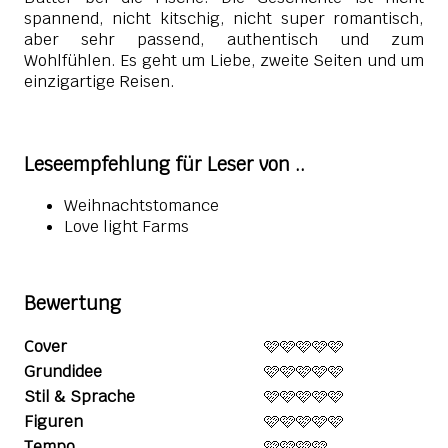
spannend, nicht kitschig, nicht super romantisch,
aber sehr passend, authentisch und zum
Wohlfühlen. Es geht um Liebe, zweite Seiten und um
einzigartige Reisen.
Leseempfehlung für Leser von ..
Weihnachtstomance
Love light Farms
Bewertung
Cover
🩷🩷🩷🩷🩷
Grundidee
🩷🩷🩷🩷🩷
Stil & Sprache
🩷🩷🩷🩷🩷
Figuren
🩷🩷🩷🩷🩷
Tempo
🩷🩷🩷🩷