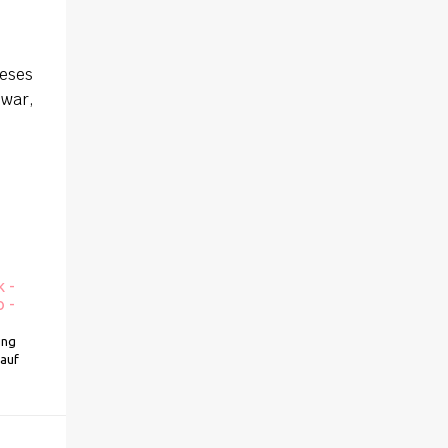
ieses
 war,
k -
 -
ung
kauf