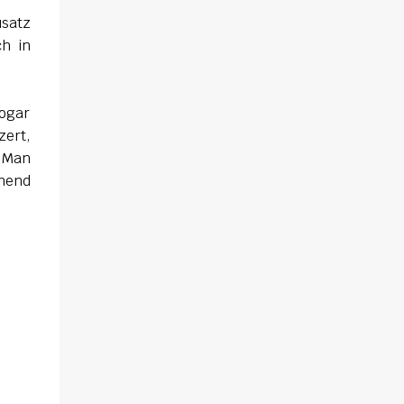
sich gegenseitig. Sie zieht in das Haus und
usatz
muss schon bald erkennen, dass viel mehr
ch in
dahintersteckt. Meine Leseeindrücke Die
Klippe - ist ein Thriller, bei dem ich mich
direkt fragte: Gehen den Verlagen die Titel
aus? Erst vor wenigen Wochen las ich einen
sogar
anderen Thriller mit dem gleichen Titel.
zert,
Tatsächlich sind sie sehr unterschiedlich,
. Man
haben aber noch eine Gemeinsamkeit. Sie
nnend
haben mich leider nicht überzeu...