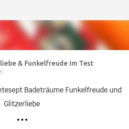
Direkt zum Hauptbereich
liebe & Funkelfreude Im Test
F
etesept Badeträume Funkelfreude und
Glitzerliebe
•
•
•