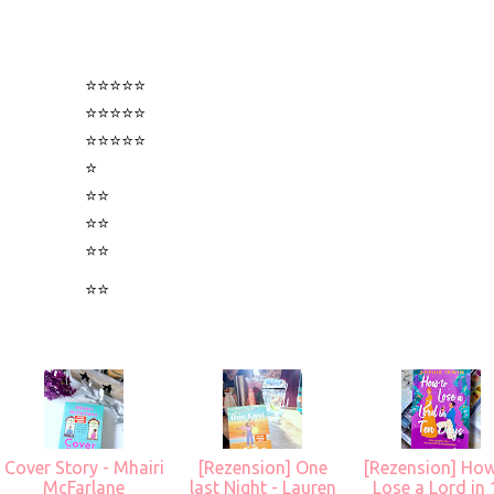
⭐⭐⭐⭐⭐
⭐⭐⭐⭐⭐️
⭐⭐⭐⭐️⭐️
⭐
⭐⭐
⭐⭐
⭐⭐
⭐⭐
Cover Story - Mhairi
[Rezension] One
[Rezension] How
McFarlane
last Night - Lauren
Lose a Lord in 