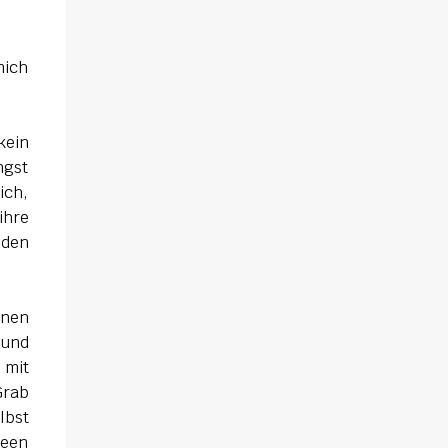
sich gegenseitig. Sie zieht in das Haus und
muss schon bald erkennen, dass viel mehr
dahintersteckt. Meine Leseeindrücke Die
mich
Klippe - ist ein Thriller, bei dem ich mich
direkt fragte: Gehen den Verlagen die Titel
aus? Erst vor wenigen Wochen las ich einen
kein
anderen Thriller mit dem gleichen Titel.
ngst
Tatsächlich sind sie sehr unterschiedlich,
ich,
haben aber noch eine Gemeinsamkeit. Sie
ihre
haben mich leider nicht überzeu...
iden
enen
 und
 mit
Grab
lbst
deen