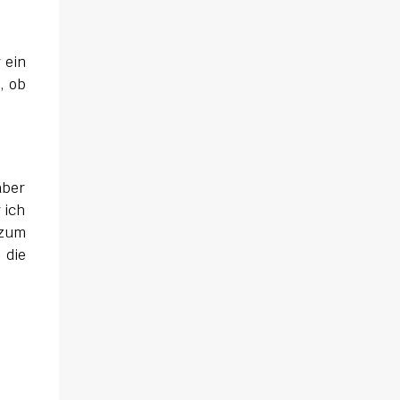
 ein
, ob
aber
 ich
 zum
 die