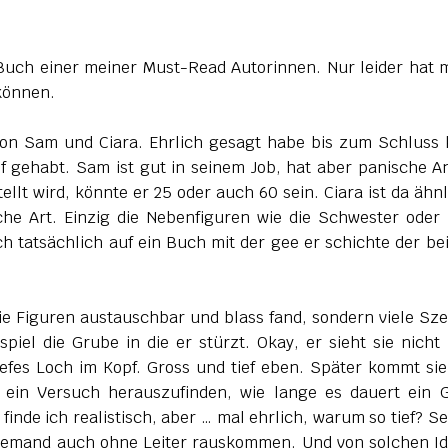
 Buch einer meiner Must-Read Autorinnen. Nur leider hat 
 können.
von Sam und Ciara. Ehrlich gesagt habe bis zum Schluss 
pf gehabt. Sam ist gut in seinem Job, hat aber panische A
llt wird, könnte er 25 oder auch 60 sein. Ciara ist da ähnl
che Art. Einzig die Nebenfiguren wie die Schwester oder 
ch tatsächlich auf ein Buch mit der gee er schichte der be
die Figuren austauschbar und blass fand, sondern viele Sz
piel die Grube in die er stürzt. Okay, er sieht sie nicht
tiefes Loch im Kopf. Gross und tief eben. Später kommt sie
r ein Versuch herauszufinden, wie lange es dauert ein 
inde ich realistisch, aber … mal ehrlich, warum so tief? Se
 jemand auch ohne Leiter rauskommen. Und von solchen I