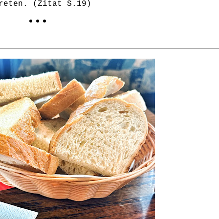
reten. (Zitat S.19)
• • •