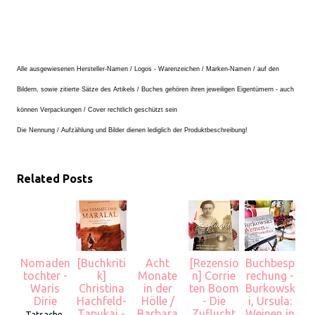
Alle ausgewiesenen Hersteller-Namen / Logos - Warenzeichen / Marken-Namen / auf den
Bildern, sowie zitierte Sätze des Artikels / Buches gehören ihren jeweiligen Eigentümern - auch
können Verpackungen / Cover rechtlich geschützt sein
Die Nennung / Aufzählung und Bilder dienen lediglich der Produktbeschreibung!
Related Posts
Nomaden
[Buchkriti
Acht
[Rezensio
Buchbesp
tochter -
k]
Monate
n] Corrie
rechung -
Waris
Christina
in der
ten Boom
Burkowsk
Dirie
Hachfeld-
Hölle /
- Die
i, Ursula:
Tapukai -
Barbara
Zuflucht
Weinen in
Tatsache,