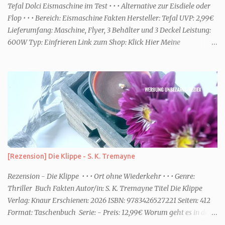
einem frisch-fruchtigen Duft, wie die Kneipp Aroma-Pflegedusche
Tefal Dolci Eismaschine im Test • • • Alternative zur Eisdiele oder
“ Sommer Flirt ...
Flop • • • Bereich: Eismaschine Fakten Hersteller: Tefal UVP: 2,99€
Lieferumfang: Maschine, Flyer, 3 Behälter und 3 Deckel Leistung:
600W Typ: Einfrieren Link zum Shop: Klick Hier Meine
Erfahrungen Erste Schritte Die Maschine kommt in einem großen
Karton. Da sie jedoch nicht viel beinhaltet ist sie schnell
ausgepackt und aufgebaut. Eine Anleitung ist dabei, die enthält
aber nicht viele Informationen. Ob die Behälter in die
Spülmaschine dürfen oder ähnliches, habe ich dort jedenfalls nicht
entnehmen können. Rezepte gibt es über eine Art Flyer. Dort sind
Online ein paar Rezepte für die unterschiedlichsten Funktionen des
Gerätes. Für den Aufbau habe ich keine fünf Minuten benötigt. Die
Optik Die Optik ist nett. Sie erinnert mich von der Größe her an
[Rezension] Die Klippe - S. K. Tremayne
eine Kaffeemaschine. Farblich ist sie dezent und passt zum Eis. Ich
würde sagen Retro meets Moderne. Das Bedienfeld hat eine ...
Rezension - Die Klippe • • • Ort ohne Wiederkehr • • • Genre:
Thriller Buch Fakten Autor/in: S. K. Tremayne Titel Die Klippe
Verlag: Knaur Erschienen: 2026 ISBN: 9783426527221 Seiten: 412
Format: Taschenbuch Serie: - Preis: 12,99€ Worum geht es in dem
Buch Karenza hat ihre Routinen, als ihr Ex-Mann sie um Hilfe