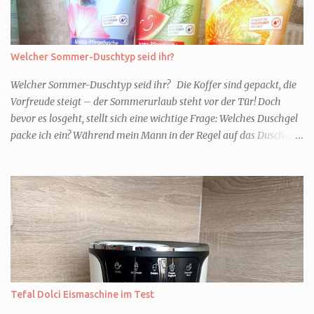
Welcher Sommer-Duschtyp seid ihr?
Welcher Sommer-Duschtyp seid ihr? Die Koffer sind gepackt, die
Vorfreude steigt – der Sommerurlaub steht vor der Tür! Doch
bevor es losgeht, stellt sich eine wichtige Frage: Welches Duschgel
packe ich ein? Während mein Mann in der Regel auf das Duschgel
im Hotel zurückgreift und den Kids das herzlich egal ist, überlege
ich tatsächlich sehr lang. Warum? Für mich ist die Dusche im
Urlaub Entspannung und Wellness. Falls ihr ähnlich denkt, lasst
uns doch herausfinden, welcher Duschtyp ihr seid. TYP
GENIESSER Egal, ob Strand oder Städtetrip - für euch gehört
gutes Essen, ein guter Wein oder Cocktail, vielleicht ein gutes Buch
dazu. Ihr liebt es Sonnenuntergänge zu beobachten und genießt
einfach jeden Moment. Dann seid ihr wie ich der Typ Genießer.
Hier empfehle ich tatsächlich Düfte die zur Jahreszeit passen, weil
Tefal Dolci Eismaschine im Test
ihr dann bessere entspannen könnt. Zum Beispiel ein Duschgel mit