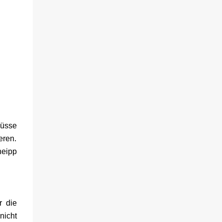
güsse
eren.
neipp
r die
nicht