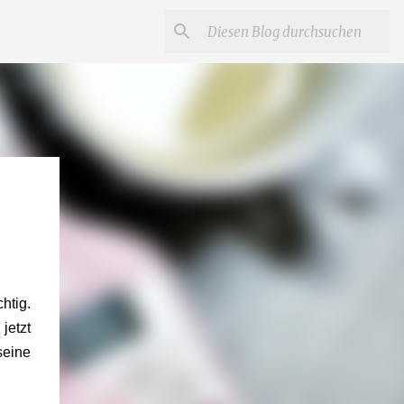
htig.
jetzt
seine