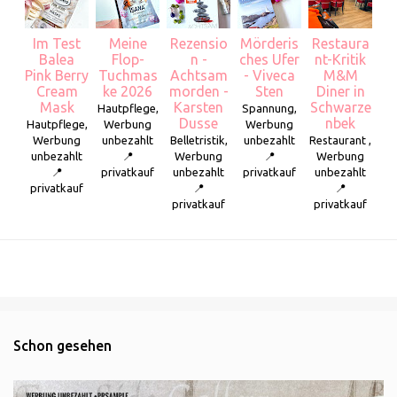
Im Test
Meine
Rezensio
Mörderis
Restaura
Balea
Flop-
n -
ches Ufer
nt-Kritik
Pink Berry
Tuchmas
Achtsam
- Viveca
M&M
Cream
ke 2026
morden -
Sten
Diner in
Mask
Karsten
Schwarze
Hautpflege,
Spannung,
Dusse
nbek
Hautpflege,
Werbung
Werbung
Werbung
unbezahlt
Belletristik,
unbezahlt
Restaurant ,
unbezahlt
📍
Werbung
📍
Werbung
📍
privatkauf
unbezahlt
privatkauf
unbezahlt
privatkauf
📍
📍
privatkauf
privatkauf
Schon gesehen