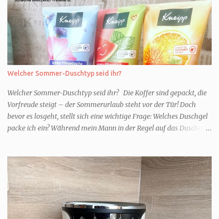
Welcher Sommer-Duschtyp seid ihr?
Welcher Sommer-Duschtyp seid ihr? Die Koffer sind gepackt, die
Vorfreude steigt – der Sommerurlaub steht vor der Tür! Doch
bevor es losgeht, stellt sich eine wichtige Frage: Welches Duschgel
packe ich ein? Während mein Mann in der Regel auf das Duschgel
im Hotel zurückgreift und den Kids das herzlich egal ist, überlege
ich tatsächlich sehr lang. Warum? Für mich ist die Dusche im
Urlaub Entspannung und Wellness. Falls ihr ähnlich denkt, lasst
uns doch herausfinden, welcher Duschtyp ihr seid. TYP
GENIESSER Egal, ob Strand oder Städtetrip - für euch gehört
gutes Essen, ein guter Wein oder Cocktail, vielleicht ein gutes Buch
dazu. Ihr liebt es Sonnenuntergänge zu beobachten und genießt